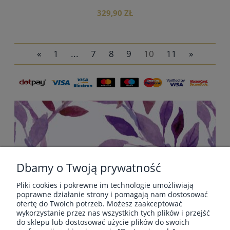
329,90 ZŁ
«
1
...
7
8
9
10
11
»
do koszyka
Dbamy o Twoją prywatność
Pliki cookies i pokrewne im technologie umożliwiają
POMOC
poprawne działanie strony i pomagają nam dostosować
ofertę do Twoich potrzeb. Możesz zaakceptować
wykorzystanie przez nas wszystkich tych plików i przejść
do sklepu lub dostosować użycie plików do swoich
PŁATNOŚCI I DOSTAWA