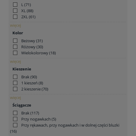
L
(71)
XL
(88)
2XL
(61)
więcej
Kolor
Beżowy
(31)
Różowy
(30)
Wielokolorowy
(18)
więcej
Kieszenie
Brak
(90)
1 kieszeń
(8)
2 kieszenie
(70)
więcej
Ściągacze
Brak
(117)
Przy nogawkach
(5)
Przy rękawach, przy nogawkach i w dolnej części bluzki
(16)