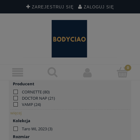
ZAREJESTRUJ SIĘ
ZALOGUJ SIĘ
Producent
CORNETTE
(80)
DOCTOR NAP
(21)
VAMP
(24)
więcej
Kolekcja
Taro WL 2023
(3)
Rozmiar