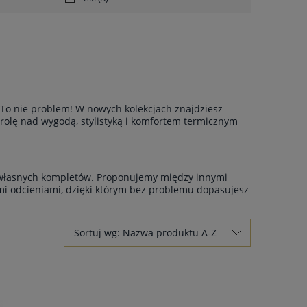
To nie problem! W nowych kolekcjach znajdziesz
trolę nad wygodą, stylistyką i komfortem termicznym
a własnych kompletów. Proponujemy między innymi
ymi odcieniami, dzięki którym bez problemu dopasujesz
Sortuj wg:
Nazwa produktu A-Z