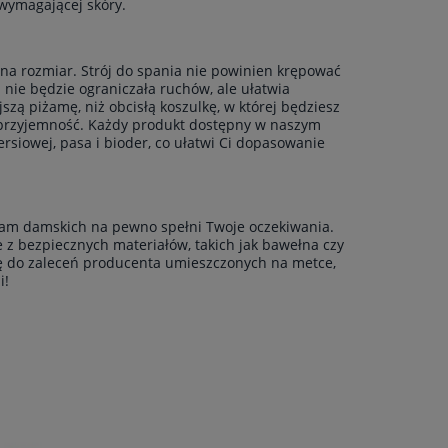
wymagającej skóry.
 na rozmiar. Strój do spania nie powinien krępować
 nie będzie ograniczała ruchów, ale ułatwia
jszą piżamę, niż obcisłą koszulkę, w której będziesz
ną przyjemność. Każdy produkt dostępny w naszym
ersiowej, pasa i bioder, co ułatwi Ci dopasowanie
iżam damskich na pewno spełni Twoje oczekiwania.
 z bezpiecznych materiałów, takich jak bawełna czy
się do zaleceń producenta umieszczonych na metce,
i!