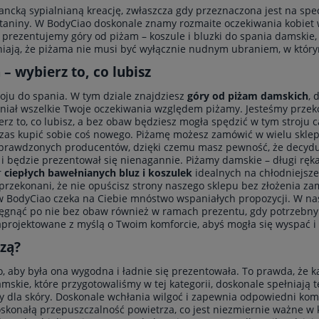
cką sypialnianą kreację, zwłaszcza gdy przeznaczona jest na spec
adom o dostępności
do koszyka
ątaniny. W BodyCiao doskonale znamy rozmaite oczekiwania kobiet
 prezentujemy góry od piżam – koszule i bluzki do spania damskie
iają, że piżama nie musi być wyłącznie nudnym ubraniem, w który
– wybierz to, co lubisz
ju do spania. W tym dziale znajdziesz
góry od piżam damskich
, 
łniał wszelkie Twoje oczekiwania względem piżamy. Jesteśmy przek
z to, co lubisz, a bez obaw będziesz mogła spędzić w tym stroju ca
 czas kupić sobie coś nowego. Piżamę możesz zamówić w wielu sklep
rawdzonych producentów, dzięki czemu masz pewność, że decyduje
i i będzie prezentował się nienagannie. Piżamy damskie – długi rę
r
ciepłych bawełnianych bluz i koszulek
idealnych na chłodniejsze
przekonani, że nie opuścisz strony naszego sklepu bez złożenia zamó
 w BodyCiao czeka na Ciebie mnóstwo wspaniałych propozycji. W nasz
ęgnąć po nie bez obaw również w ramach prezentu, gdy potrzebny 
 zaprojektowane z myślą o Twoim komforcie, abyś mogła się wyspać 
zą?
o, aby była ona wygodna i ładnie się prezentowała. To prawda, że 
amskie, które przygotowaliśmy w tej kategorii, doskonale spełniają 
y dla skóry. Doskonale wchłania wilgoć i zapewnia odpowiedni kom
skonałą przepuszczalność powietrza, co jest niezmiernie ważne w kw