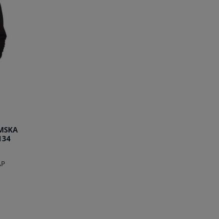
MSKA
134
AP