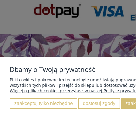
Dbamy o Twoją prywatność
Pliki cookies i pokrewne im technologie umożliwiają poprawn
wszystkich tych plików i przejść do sklepu lub dostosować uży
POMOC
PŁATNOŚCI I DO
Więcej o plikach cookies przeczytasz w naszej Polityce prywatn
Zwroty i wymiany
Formy płatności
zaakceptuj tylko niezbędne
dostosuj zgody
zaak
Gwarancja i reklamacje
Dostawa i koszty pr
Polityka Prywatności
Czas realizacji za
Regulamin