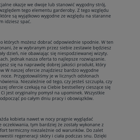
jalne okazje we dwoje lub stanowić wygodny strój,
 względem tego elementu garderoby. Z tego względu
, które są wyjątkowo wygodne ze względu na staranne
m idziesz spać.
do których możesz dobrać odpowiednie spodnie. W ten
onani, że w wybranym przez siebie zestawie będziesz
ły dzień, nie obawiając się niespodziewanej wizyty.
ach. Jednak nasza oferta to najlepsze rozwiązanie.
sz się na naprawdę dobrej jakości produkt, który
kaw W naszej ofercie znajdziesz bardzo wygodne
 noce. Przygotowaliśmy je w licznych odsłonach
wienia. Niezależnie od tego, czy jesteś szczupła, czy
ej ofercie czekają na Ciebie bestsellery cieszące się
Ci jest oryginalny pomysł na upominek. Wszystkie
i odpocząć po całym dniu pracy i obowiązków.
każda kobieta nawet w nocy pragnie wyglądać
te oczekiwania, tym bardziej że zostały wykonane z
fort termiczny niezależnie od warunków. Do zalet
estii regeneracji skóry i ciała podczas snu. Dzięki