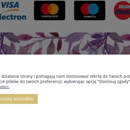
e działanie strony i pomagają nam dostosować ofertę do Twoich p
cie plików do swoich preferencji, wybierając opcję "Dostosuj zgody"
STAWA
INFORMACJE
O NAS
ości.
Blog
Dane firmy
ceptuj wszystkie
zesyłki
Jak kupować?
Kontakt
mówienia
O firmie
Sklep internetowy Shoper.pl