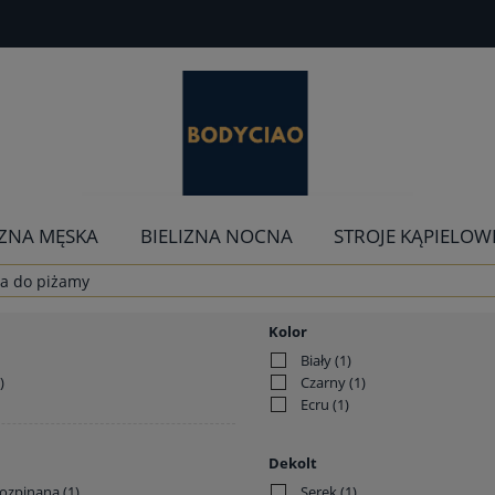
IZNA MĘSKA
BIELIZNA NOCNA
STROJE KĄPIELOW
a do piżamy
Kolor
Biały
(1)
)
Czarny
(1)
Ecru
(1)
Dekolt
rozpinana
(1)
Serek
(1)