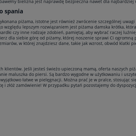
bawełny bielizna jest naprawdę bezpieczna nawet dla najbardziej 
o spania
wykonana piżama, istotne jest również zwrócenie szczególnej uwagi
go względu lepszym rozwiązaniem jest piżama damska krótka, która
okardki czy inne rodzaje zdobień, pamiętaj, aby wybrać raczej luźnie
bierz dla siebie górę od piżamy, której noszenie sprawi Ci ogrom
miarów, w której znajdziesz dane, takie jak wzrost, obwód klatki pi
h klientów. Jeśli jesteś świeżo upieczoną mamą, oferta naszych p
nie maluszka do piersi. Są bardzo wygodne w użytkowaniu i uszyte
 wyjątkowo łatwe w pielęgnacji. Można prać je w pralce, stosując 
ę i złóż zamówienie! W przypadku pytań pozostajemy do dyspozycj