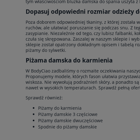
tym właściwościom bluzka damska do spania uszyta z 
Dopasuj odpowiedni rozmiar odzieży d
Poza doborem odpowiedniej tkaniny, z której została 
ruchów, ale ułatwiać poruszanie się podczas snu. Z te
zasypianie. Niezależnie od tego, czy lubisz falbanki, k
czuła się skrępowana. Zaszalej w naszym sklepie i wy
sklepie został opatrzony dokładnym opisem i tabelą roz
piżamy do sylwetki.
Piżama damska do karmienia
W BodyCiao zadbaliśmy o rozmaite oczekiwania naszyc
Proponujemy modele, których fason ułatwia przystawia
wiskoza. Nie wywołują podrażnień skóry, a ponadto są
nawet w wysokich temperaturach. Sprawdź pełną ofert
Sprawdź również:
Piżamy do karmienia
Piżamy damskie 3 częściowe
Piżamy damskie dwuczęściowe
Spodnie do piżamy damskie