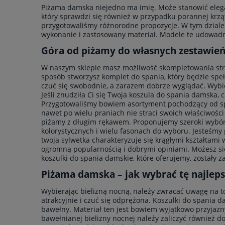
Piżama damska niejedno ma imię. Może stanowić elegan
do koszyka
powi
który sprawdzi się również w przypadku porannej krz
przygotowaliśmy różnorodne propozycje. W tym dziale
wykonanie i zastosowany materiał. Modele te udowadn
Góra od piżamy do własnych zestawień 
W naszym sklepie masz możliwość skompletowania stro
sposób stworzysz komplet do spania, który będzie spe
czuć się swobodnie, a zarazem dobrze wyglądać. Wybier
Jeśli znudziła Ci się Twoja koszula do spania damska,
Przygotowaliśmy bowiem asortyment pochodzący od sp
nawet po wielu praniach nie straci swoich właściwośc
piżamy z długim rękawem. Proponujemy szeroki wybó
kolorystycznych i wielu fasonach do wyboru. Jesteśmy 
twoja sylwetka charakteryzuje się krągłymi kształtami
ogromną popularnością i dobrymi opiniami. Możesz si
koszulki do spania damskie, które oferujemy, zostały
Piżama damska – jak wybrać tę najleps
Wybierając bielizną nocną, należy zwracać uwagę na t
atrakcyjnie i czuć się odprężona. Koszulki do spania d
bawełny. Materiał ten jest bowiem wyjątkowo przyjazn
bawełnianej bielizny nocnej należy zaliczyć również do