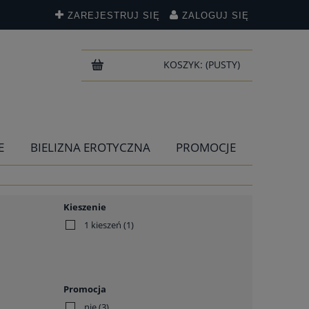
ZAREJESTRUJ SIĘ
ZALOGUJ SIĘ
KOSZYK:
(PUSTY)
E
BIELIZNA EROTYCZNA
PROMOCJE
Kieszenie
1 kieszeń
(1)
Promocja
nie
(3)