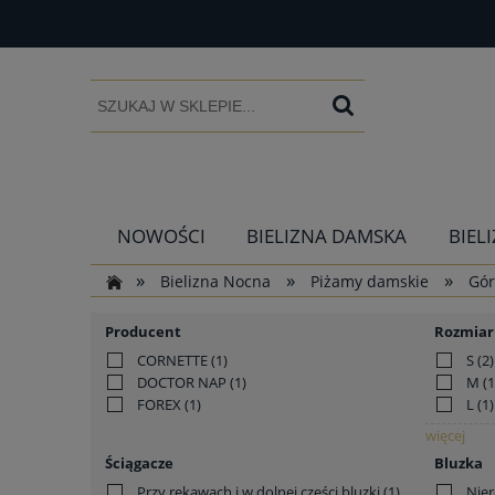
NOWOŚCI
BIELIZNA DAMSKA
BIEL
»
»
»
Bielizna Nocna
Piżamy damskie
Gór
Producent
Rozmiar
CORNETTE
(1)
S
(2)
DOCTOR NAP
(1)
M
(1
FOREX
(1)
L
(1)
więcej
Ściągacze
Bluzka
Przy rękawach i w dolnej części bluzki
(1)
Nie