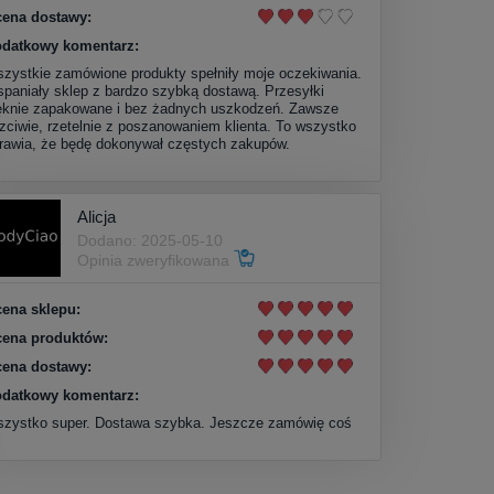
ena dostawy:
datkowy komentarz:
zystkie zamówione produkty spełniły moje oczekiwania.
paniały sklep z bardzo szybką dostawą. Przesyłki
ęknie zapakowane i bez żadnych uszkodzeń. Zawsze
zciwie, rzetelnie z poszanowaniem klienta. To wszystko
rawia, że będę dokonywał częstych zakupów.
Alicja
Dodano: 2025-05-10
Opinia zweryfikowana
ena sklepu:
ena produktów:
ena dostawy:
datkowy komentarz:
zystko super. Dostawa szybka. Jeszcze zamówię coś