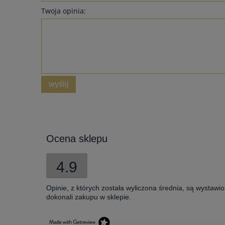
Twoja opinia:
wyślij
Ocena sklepu
4.9
Opinie, z których została wyliczona średnia, są wystawi
dokonali zakupu w sklepie.