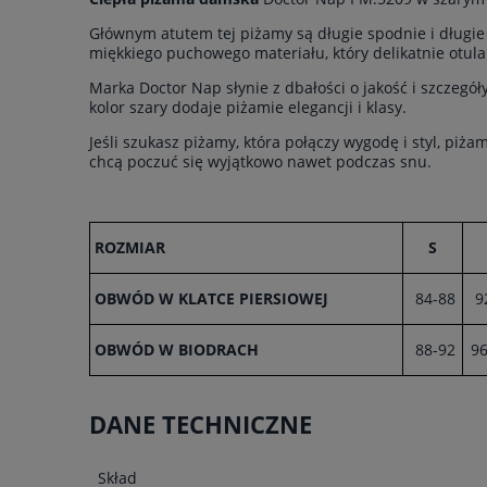
Głównym atutem tej piżamy są długie spodnie i długie 
miękkiego puchowego materiału, który delikatnie otula
Marka Doctor Nap słynie z dbałości o jakość i szczeg
kolor szary dodaje piżamie elegancji i klasy.
Jeśli szukasz piżamy, która połączy wygodę i styl, pi
chcą poczuć się wyjątkowo nawet podczas snu.
ROZMIAR
S
OBWÓD W KLATCE PIERSIOWEJ
84-88
9
OBWÓD W BIODRACH
88-92
96
DANE TECHNICZNE
Skład