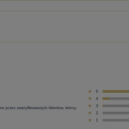
5
4
3
one przez zweryfikowanych klientów, którzy
2
1