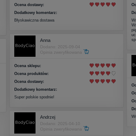
Ocena dostawy:
Oc
Dodatkowy komentarz:
Do
Błyskawiczna dostawa
Ws
Ws
pi
uc
sp
Anna
Dodano: 2025-09-04
Opinia zweryfikowana
Ocena sklepu:
Ocena produktów:
Ocena dostawy:
Oc
Dodatkowy komentarz:
Oc
Super polskie spodnie!
Oc
Do
Ws
Andrzej
Dodano: 2025-04-10
Opinia zweryfikowana