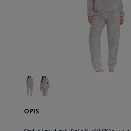
OPIS
Ciepła piżama damska
Doctor Nap PM.5209 w szarym 