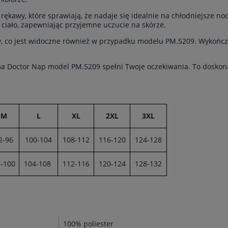
rękawy, które sprawiają, że nadaje się idealnie na chłodniejsze no
 ciało, zapewniając przyjemne uczucie na skórze.
óły, co jest widoczne również w przypadku modelu PM.5209. Wykończ
żama Doctor Nap model PM.5209 spełni Twoje oczekiwania. To doskona
M
L
XL
2XL
3XL
2-96
100-104
108-112
116-120
124-128
-100
104-108
112-116
120-124
128-132
100% poliester