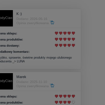
K :)
Dodano: 2026-05-16
Opinia zweryfikowana
ena sklepu:
ena produktów:
ena dostawy:
datkowy komentarz:
ybko, sprawnie, świetne produkty mojego ulubionego
oducenta _> LUNA
Marek
Dodano: 2025-11-10
Opinia zweryfikowana
ena sklepu:
ena produktów: