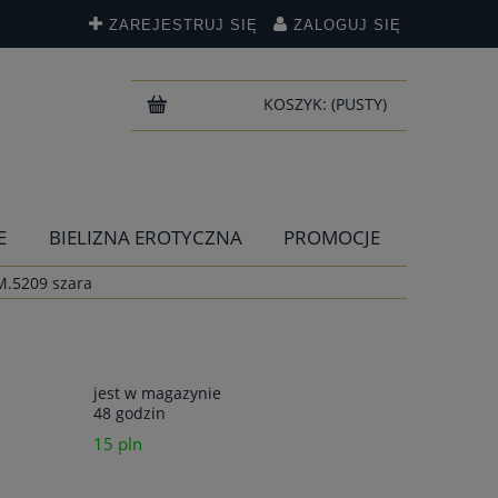
ZAREJESTRUJ SIĘ
ZALOGUJ SIĘ
KOSZYK:
(PUSTY)
E
BIELIZNA EROTYCZNA
PROMOCJE
M.5209 szara
jest w magazynie
48 godzin
15 pln