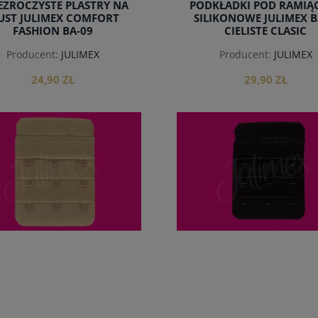
EZROCZYSTE PLASTRY NA
PODKŁADKI POD RAMIĄ
UST JULIMEX COMFORT
SILIKONOWE JULIMEX 
FASHION BA-09
CIELISTE CLASIC
Producent:
JULIMEX
Producent:
JULIMEX
24,90 ZŁ
29,90 ZŁ
do koszyka
do koszyka