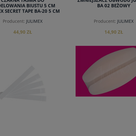
CZARNA TAŚMA DO
ZMNIEJSZACZ OBWODU JU
ELOWANIA BIUSTU 5 CM
BA 02 BEŻOWY
EX SECRET TAPE BA-20 5 CM
CZARNA
Producent:
JULIMEX
Producent:
JULIMEX
44,90 ZŁ
14,90 ZŁ
do koszyka
do koszyka