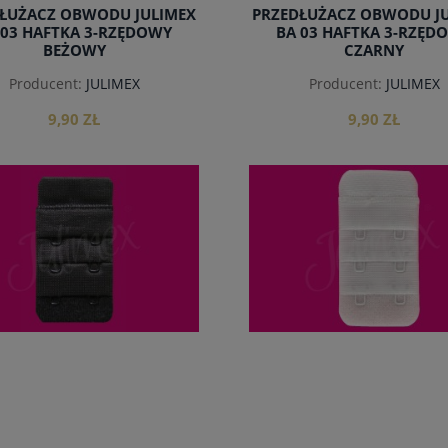
ŁUŻACZ OBWODU JULIMEX
PRZEDŁUŻACZ OBWODU J
 03 HAFTKA 3-RZĘDOWY
BA 03 HAFTKA 3-RZĘD
BEŻOWY
CZARNY
Producent:
JULIMEX
Producent:
JULIMEX
9,90 ZŁ
9,90 ZŁ
do koszyka
do koszyka