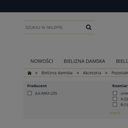
NOWOŚCI
BIELIZNA DAMSKA
BIEL
»
»
»
Bielizna damska
Akcesoria
Pozostał
Producent
Rozmiar
JULIMEX
(25)
uni
A
(2)
B
(1)
więcej