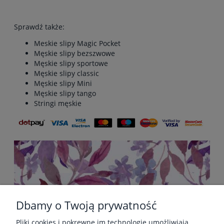
Sprawdź także:
Meskie slipy Magic Pocket
Męskie slipy bezszwowe
Męskie slipy sportowe
Męskie slipy classic
Męskie slipy Mini
Męskie slipy tango
Stringi męskie
Dbamy o Twoją prywatność
Pliki cookies i pokrewne im technologie umożliwiają