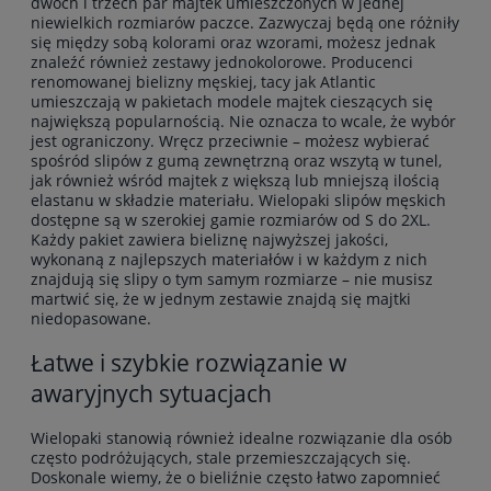
dwóch i trzech par majtek umieszczonych w jednej
niewielkich rozmiarów paczce. Zazwyczaj będą one różniły
się między sobą kolorami oraz wzorami, możesz jednak
znaleźć również zestawy jednokolorowe. Producenci
renomowanej bielizny męskiej, tacy jak Atlantic
umieszczają w pakietach modele majtek cieszących się
największą popularnością. Nie oznacza to wcale, że wybór
jest ograniczony. Wręcz przeciwnie – możesz wybierać
spośród slipów z gumą zewnętrzną oraz wszytą w tunel,
jak również wśród majtek z większą lub mniejszą ilością
elastanu w składzie materiału. Wielopaki slipów męskich
dostępne są w szerokiej gamie rozmiarów od S do 2XL.
Każdy pakiet zawiera bieliznę najwyższej jakości,
wykonaną z najlepszych materiałów i w każdym z nich
znajdują się slipy o tym samym rozmiarze – nie musisz
martwić się, że w jednym zestawie znajdą się majtki
niedopasowane.
Łatwe i szybkie rozwiązanie w
awaryjnych sytuacjach
Wielopaki stanowią również idealne rozwiązanie dla osób
często podróżujących, stale przemieszczających się.
Doskonale wiemy, że o bieliźnie często łatwo zapomnieć