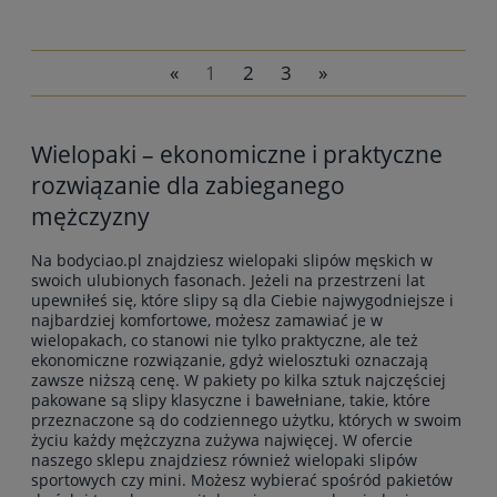
«
1
2
3
»
do koszyka
Wielopaki – ekonomiczne i praktyczne
rozwiązanie dla zabieganego
mężczyzny
Na bodyciao.pl znajdziesz
wielopaki slipów męskich
w
swoich ulubionych fasonach. Jeżeli na przestrzeni lat
upewniłeś się, które slipy są dla Ciebie najwygodniejsze i
najbardziej komfortowe, możesz zamawiać je w
wielopakach, co stanowi nie tylko praktyczne, ale też
ekonomiczne rozwiązanie, gdyż wielosztuki oznaczają
zawsze niższą cenę. W pakiety po kilka sztuk najczęściej
pakowane są slipy klasyczne i bawełniane, takie, które
przeznaczone są do codziennego użytku, których w swoim
życiu każdy mężczyzna zużywa najwięcej. W ofercie
naszego sklepu znajdziesz również wielopaki slipów
sportowych czy mini. Możesz wybierać spośród pakietów