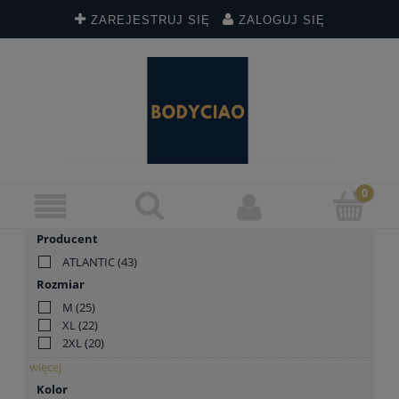
ZAREJESTRUJ SIĘ
ZALOGUJ SIĘ
Producent
ATLANTIC
(43)
Rozmiar
M
(25)
XL
(22)
2XL
(20)
więcej
Kolor