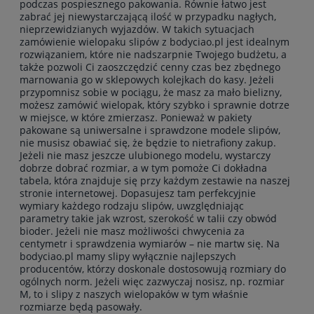
podczas pospiesznego pakowania. Równie łatwo jest
zabrać jej niewystarczającą ilość w przypadku nagłych,
nieprzewidzianych wyjazdów. W takich sytuacjach
zamówienie wielopaku slipów z bodyciao.pl jest idealnym
rozwiązaniem, które nie nadszarpnie Twojego budżetu, a
także pozwoli Ci zaoszczędzić cenny czas bez zbędnego
marnowania go w sklepowych kolejkach do kasy. Jeżeli
przypomnisz sobie w pociągu, że masz za mało bielizny,
możesz zamówić wielopak, który szybko i sprawnie dotrze
w miejsce, w które zmierzasz. Ponieważ w pakiety
pakowane są uniwersalne i sprawdzone modele slipów,
nie musisz obawiać się, że będzie to nietrafiony zakup.
Jeżeli nie masz jeszcze ulubionego modelu, wystarczy
dobrze dobrać rozmiar, a w tym pomoże Ci dokładna
tabela, która znajduje się przy każdym zestawie na naszej
stronie internetowej. Dopasujesz tam perfekcyjnie
wymiary każdego rodzaju slipów, uwzględniając
parametry takie jak wzrost, szerokość w talii czy obwód
bioder. Jeżeli nie masz możliwości chwycenia za
centymetr i sprawdzenia wymiarów – nie martw się. Na
bodyciao.pl mamy slipy wyłącznie najlepszych
producentów, którzy doskonale dostosowują rozmiary do
ogólnych norm. Jeżeli więc zazwyczaj nosisz, np. rozmiar
M, to i slipy z naszych wielopaków w tym właśnie
rozmiarze będą pasowały.