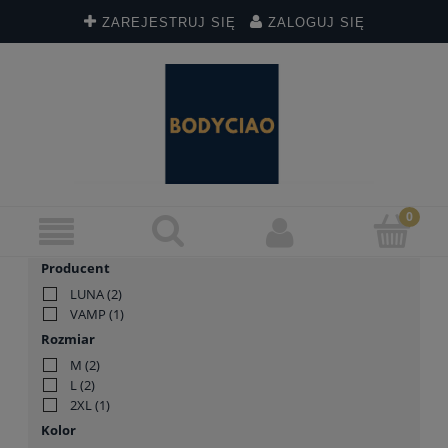
ZAREJESTRUJ SIĘ
ZALOGUJ SIĘ
Producent
LUNA
(2)
VAMP
(1)
Rozmiar
M
(2)
L
(2)
2XL
(1)
Kolor