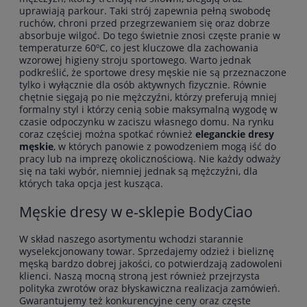
uprawiają parkour. Taki strój zapewnia pełną swobodę
ruchów, chroni przed przegrzewaniem się oraz dobrze
absorbuje wilgoć. Do tego świetnie znosi częste pranie w
temperaturze 60ºC, co jest kluczowe dla zachowania
wzorowej higieny stroju sportowego. Warto jednak
podkreślić, że sportowe dresy męskie nie są przeznaczone
tylko i wyłącznie dla osób aktywnych fizycznie. Równie
chętnie sięgają po nie mężczyźni, którzy preferują mniej
formalny styl i którzy cenią sobie maksymalną wygodę w
czasie odpoczynku w zaciszu własnego domu. Na rynku
coraz częściej można spotkać również
eleganckie dresy
męskie
, w których panowie z powodzeniem mogą iść do
pracy lub na imprezę okolicznościową. Nie każdy odważy
się na taki wybór, niemniej jednak są mężczyźni, dla
których taka opcja jest kusząca.
Męskie dresy w e-sklepie BodyCiao
W skład naszego asortymentu wchodzi starannie
wyselekcjonowany towar. Sprzedajemy odzież i bieliznę
męską bardzo dobrej jakości, co potwierdzają zadowoleni
klienci. Naszą mocną stroną jest również przejrzysta
polityka zwrotów oraz błyskawiczna realizacja zamówień.
Gwarantujemy też konkurencyjne ceny oraz częste