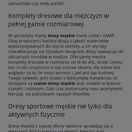
samochodu czy mały portfel.
Komplety dresowe dla mężczyzn w
pełnej gamie rozmiarowej
W sprzedaży mamy
dresy męskie
marki LUNA i VAMP.
Obaj producenci bardzo dbają o jakość materiałów
wykorzystywanych do szycia odzieży, a ich wyroby
charakteryzują się stylowym designem, który nawiązuje do
aktualnych trendów w modzie. Oferujemy męskie
komplety dresowe w rozmiarze od M do 4XL, dzięki czemu
bez trudu znajdziesz u nas zestaw idealny dla siebie bez
względu na to, ile masz wzrostu i jaki jest typ budowy
Twojej sylwetki. Jeśli chodzi o kolorystykę kompletów, to
dostępne są
czarne dresy męskie
oraz modele w kolorze
szarym i zielonym. Cały czas poszerzamy nasz asortyment,
kierując się potrzebami naszych klientów.
Dresy sportowe męskie nie tylko dla
aktywnych fizycznie
Dresy męskie z naszej oferty świetnie sprawdzą się u
mężczyzn, którzy trenują na siłowni, biegają oraz