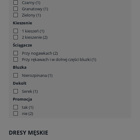
Czarny
(1)
Granatowy
(1)
Zielony
(1)
Kieszenie
1 kieszeń
(1)
2 kieszenie
(2)
Ściągacze
Przy nogawkach
(2)
Przy rękawach i w dolnej części bluzki
(1)
Bluzka
Nierozpinana
(1)
Dekolt
Serek
(1)
Promocja
tak
(1)
nie
(2)
DRESY MĘSKIE