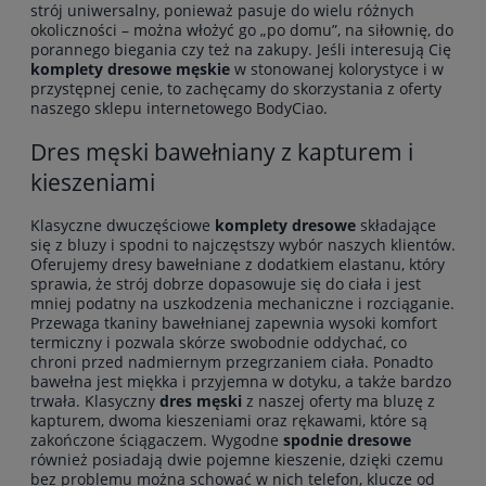
strój uniwersalny, ponieważ pasuje do wielu różnych
okoliczności – można włożyć go „po domu”, na siłownię, do
porannego biegania czy też na zakupy. Jeśli interesują Cię
komplety dresowe męskie
w stonowanej kolorystyce i w
przystępnej cenie, to zachęcamy do skorzystania z oferty
naszego sklepu internetowego BodyCiao.
Dres męski bawełniany z kapturem i
kieszeniami
Klasyczne dwuczęściowe
komplety dresowe
składające
się z bluzy i spodni to najczęstszy wybór naszych klientów.
Oferujemy dresy bawełniane z dodatkiem elastanu, który
sprawia, że strój dobrze dopasowuje się do ciała i jest
mniej podatny na uszkodzenia mechaniczne i rozciąganie.
Przewaga tkaniny bawełnianej zapewnia wysoki komfort
termiczny i pozwala skórze swobodnie oddychać, co
chroni przed nadmiernym przegrzaniem ciała. Ponadto
bawełna jest miękka i przyjemna w dotyku, a także bardzo
trwała. Klasyczny
dres męski
z naszej oferty ma bluzę z
kapturem, dwoma kieszeniami oraz rękawami, które są
zakończone ściągaczem. Wygodne
spodnie dresowe
również posiadają dwie pojemne kieszenie, dzięki czemu
bez problemu można schować w nich telefon, klucze od