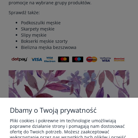
promocje na wybrane grupy produktów.
Sprawdź także:
Podkoszulki męskie
Skarpety męskie
Slipy męskie
Bokserki męskie szorty
Bielizna męska bezszwowa
Dbamy o Twoją prywatność
Pliki cookies i pokrewne im technologie umożliwiają
POMOC
poprawne działanie strony i pomagają nam dostosować
ofertę do Twoich potrzeb. Możesz zaakceptować
wykorzystanie przez nas wszystkich tych plików i przejść