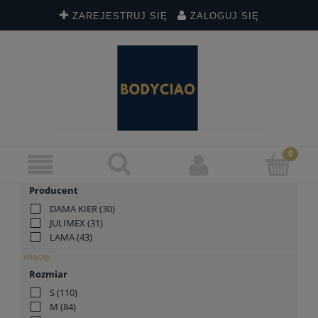
ZAREJESTRUJ SIĘ
ZALOGUJ SIĘ
Producent
DAMA KIER
(30)
JULIMEX
(31)
LAMA
(43)
więcej
Rozmiar
S
(110)
M
(84)