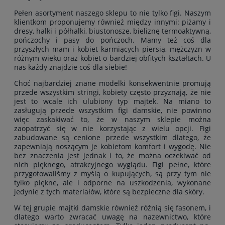
Pełen asortyment naszego sklepu to nie tylko figi. Naszym
klientkom proponujemy również między innymi: piżamy i
dresy, halki i półhalki, biustonosze, bieliznę termoaktywną,
pończochy i pasy do pończoch. Mamy też coś dla
przyszłych mam i kobiet karmiących piersią, mężczyzn w
różnym wieku oraz kobiet o bardziej obfitych kształtach. U
nas każdy znajdzie coś dla siebie!
Choć najbardziej znane modelki konsekwentnie promują
przede wszystkim stringi, kobiety często przyznają, że nie
jest to wcale ich ulubiony typ majtek. Na miano to
zasługują przede wszystkim figi damskie, nie powinno
więc zaskakiwać to, że w naszym sklepie można
zaopatrzyć się w nie korzystając z wielu opcji. Figi
zabudowane są cenione przede wszystkim dlatego, że
zapewniają noszącym je kobietom komfort i wygodę. Nie
bez znaczenia jest jednak i to, że można oczekiwać od
nich pięknego, atrakcyjnego wyglądu. Figi pełne, które
przygotowaliśmy z myślą o kupujących, są przy tym nie
tylko piękne, ale i odporne na uszkodzenia, wykonane
jedynie z tych materiałów, które są bezpieczne dla skóry.
W tej grupie majtki damskie również różnią się fasonem, i
dlatego warto zwracać uwagę na nazewnictwo, które