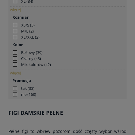
XL
(84)
więcej
Rozmiar
XS/S
(3)
M/L
(2)
XL/XXL
(2)
Kolor
Beżowy
(39)
Czarny
(43)
Mix kolorów
(42)
więcej
Promocja
tak
(33)
nie
(168)
FIGI DAMSKIE PEŁNE
Pełne figi to wbrew pozorom dość częsty wybór wśród