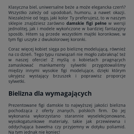
Klasyczna biel, uniwersalne beże a może elegancka czerń?
Wszystko zależy od upodobań, humoru, a nawet okazji.
Niezależnie od tego, jaki kolor Ty preferujesz, to w naszym
sklepie znajdziesz zarówno
damskie figi pełne
w wersji
jednolitej, jak i modele wykończone w bardziej fantazyjny
sposób. Hitem są przede wszystkim majtki koronkowe, w
tym figi uszyte z dwukolorowej koronki.
Coraz więcej kobiet sięga po bieliznę modelującą, również
na co dzień. Tego typu rozwiązań nie mogło zabraknąć też
w naszej ofercie! Z myślą o kobietach pragnących
zamaskować mankamenty sylwetki przygotowaliśmy
między innymi wysokie figi modelujące, dzięki którym
ukryjesz wystający brzuszek i poprawisz proporcje
sylwetki.
Bielizna dla wymagających
Prezentowane figi damskie to najwyższej jakości bielizna
pochodząca z oferty znanych, polskich firm. Do jej
wykonania wykorzystano starannie wyselekcjonowane,
wysokogatunkowe materiały, takie jak przewiewna i
oddychająca bawełna czy przyjemny w dotyku poliamid.
Na tym jednak nie koniec!