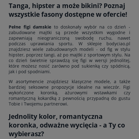
Tanga, hipster a może bikini? Poznaj
wszystkie fasony dostępne w ofercie!
Pełne figi damskie
to doskonały wybór na co dzień -
zabudowane majtki są przede wszystkim wygodne i
zapewniają nieograniczoną swobodę ruchu, nawet
podczas uprawiania sportu. W sklepie bodyciao.pl
znajdziesz wiele zabudowanych modeli - od fig w stylu
hipster, poprzez tangi, aż po majtki z sportowym stylu. Na
co dzień świetnie sprawdzą się figi w wersji jednolitej,
które możesz nosić zarówno pod sukienką czy spódnicą,
jak i pod spodniami.
W asortymencie znajdziesz klasyczne modele, a także
bardziej seksowne propozycje idealne na wieczór. Figi
wykończone koronką, ażurowymi wstawkami czy
romantyczną kokardką z pewnością przypadną do gustu
Tobie i Twojemu partnerowi.
Jednolity kolor, romantyczna
koronka, odważne wycięcia - a Ty co
wybierasz?