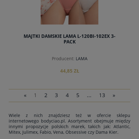
MAJTKI DAMSKIE LAMA L-120BI-102EX 3-
PACK
Producent:
LAMA
44,85 ZŁ
«
1
2
3
4
5
...
13
»
do koszyka
Wiele z nich znajdziesz też w ofercie sklepu
internetowego bodyciao.pl. Asortyment obejmuje między
innymi propozycje polskich marek, takich jak: Atlantic,
Mitex, Julimex, Fabio, Vena, Obsessive czy Dama Kier.