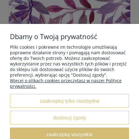
Dbamy o Twoją prywatność
Pliki cookies i pokrewne im technologie umożliwiają
POMOC
poprawne działanie strony i pomagają nam dostosować
ofertę do Twoich potrzeb. Możesz zaakceptować
wykorzystanie przez nas wszystkich tych plików i przejść
do sklepu lub dostosować użycie plików do swoich
PŁATNOŚCI I DOSTAWA
preferencji, wybierając opcję "Dostosuj zgody".
Więcej o plikach cookies przeczytasz w naszej Polityce
prywatności.
INFORMACJE
zaakceptuj tylko niezbędne
O NAS
dostosuj zgody
KOLEKCJE
zaakceptuj wszystkie