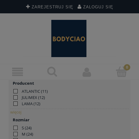
ZAREJESTRUJ SIĘ
ZALOGUJ SIĘ
Producent
ATLANTIC
(11)
JULIMEX
(12)
LAMA
(12)
więcej
Rozmiar
S
(24)
M
(24)