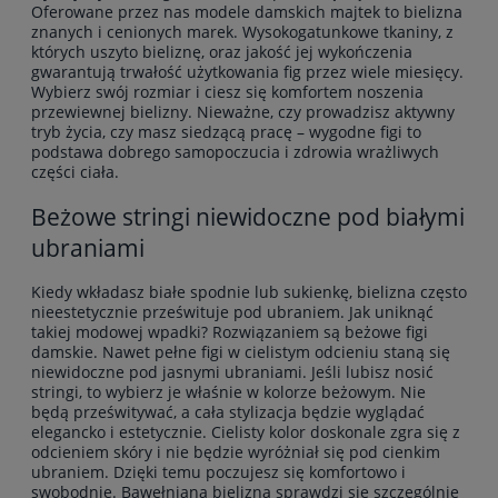
Oferowane przez nas modele damskich majtek to bielizna
znanych i cenionych marek. Wysokogatunkowe tkaniny, z
których uszyto bieliznę, oraz jakość jej wykończenia
gwarantują trwałość użytkowania fig przez wiele miesięcy.
Wybierz swój rozmiar i ciesz się komfortem noszenia
przewiewnej bielizny. Nieważne, czy prowadzisz aktywny
tryb życia, czy masz siedzącą pracę – wygodne figi to
podstawa dobrego samopoczucia i zdrowia wrażliwych
części ciała.
Beżowe stringi niewidoczne pod białymi
ubraniami
Kiedy wkładasz białe spodnie lub sukienkę, bielizna często
nieestetycznie prześwituje pod ubraniem. Jak uniknąć
takiej modowej wpadki? Rozwiązaniem są beżowe figi
damskie. Nawet pełne figi w cielistym odcieniu staną się
niewidoczne pod jasnymi ubraniami. Jeśli lubisz nosić
stringi, to wybierz je właśnie w kolorze beżowym. Nie
będą prześwitywać, a cała stylizacja będzie wyglądać
elegancko i estetycznie. Cielisty kolor doskonale zgra się z
odcieniem skóry i nie będzie wyróżniał się pod cienkim
ubraniem. Dzięki temu poczujesz się komfortowo i
swobodnie. Bawełniana bielizna sprawdzi się szczególnie