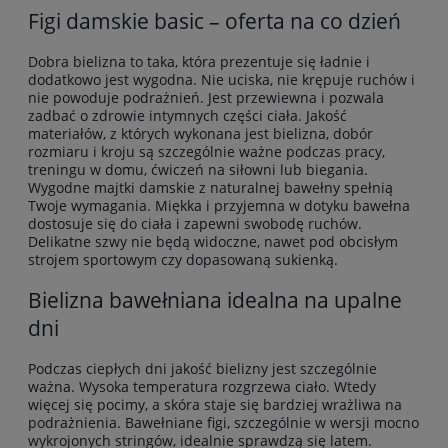
Figi damskie basic – oferta na co dzień
Dobra bielizna to taka, która prezentuje się ładnie i
dodatkowo jest wygodna. Nie uciska, nie krępuje ruchów i
nie powoduje podrażnień. Jest przewiewna i pozwala
zadbać o zdrowie intymnych części ciała. Jakość
materiałów, z których wykonana jest bielizna, dobór
rozmiaru i kroju są szczególnie ważne podczas pracy,
treningu w domu, ćwiczeń na siłowni lub biegania.
Wygodne majtki damskie z naturalnej bawełny spełnią
Twoje wymagania. Miękka i przyjemna w dotyku bawełna
dostosuje się do ciała i zapewni swobodę ruchów.
Delikatne szwy nie będą widoczne, nawet pod obcisłym
strojem sportowym czy dopasowaną sukienką.
Bielizna bawełniana idealna na upalne
dni
Podczas ciepłych dni jakość bielizny jest szczególnie
ważna. Wysoka temperatura rozgrzewa ciało. Wtedy
więcej się pocimy, a skóra staje się bardziej wrażliwa na
podrażnienia. Bawełniane figi, szczególnie w wersji mocno
wykrojonych stringów, idealnie sprawdzą się latem.