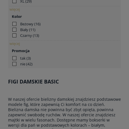
XL
(29)
więcej
Kolor
Beżowy
(16)
Biały
(11)
Czarny
(13)
więcej
Promocja
tak
(3)
nie
(42)
FIGI DAMSKIE BASIC
W naszej ofercie bielizny damskiej znajdziesz podstawowe
modele fig, które zapewnią Ci komfort na co dzień.
Bielizna damska nie powinna być zbyt opięta, powinna
zapewnić swobodę ruchów. W naszej ofercie znajdziesz
majtki w wielu fasonach. Dostępne mamy bokserki w
wersji dla pań w podstawowych kolorach – białym,