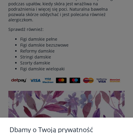
podczas upałów, kiedy skóra jest wrażliwa na
podrażnienia i więcej się poci. Naturalna bawełna
pozwala skórze oddychać i jest polecana również
alergiczkom.
Sprawdź również:
Figi damskie pełne
Figi damskie bezszwowe
Reformy damskie
Stringi damskie
Szorty damskie
Figi damskie wielopaki
Dbamy o Twoją prywatność