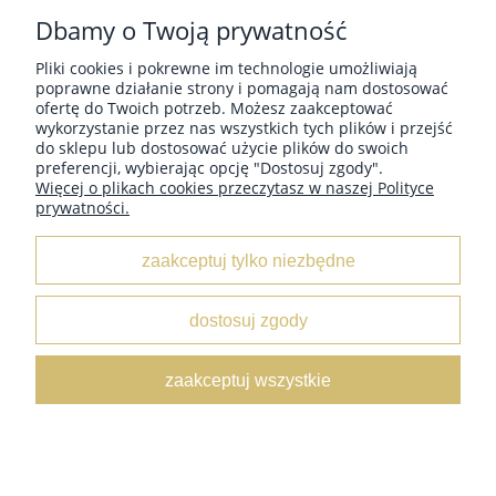
Dbamy o Twoją prywatność
Pliki cookies i pokrewne im technologie umożliwiają
POMOC
poprawne działanie strony i pomagają nam dostosować
ofertę do Twoich potrzeb. Możesz zaakceptować
wykorzystanie przez nas wszystkich tych plików i przejść
do sklepu lub dostosować użycie plików do swoich
PŁATNOŚCI I DOSTAWA
preferencji, wybierając opcję "Dostosuj zgody".
Więcej o plikach cookies przeczytasz w naszej Polityce
prywatności.
INFORMACJE
zaakceptuj tylko niezbędne
O NAS
dostosuj zgody
KOLEKCJE
zaakceptuj wszystkie
pokaż pełną wersję strony
Sklep internetowy Shoper.pl