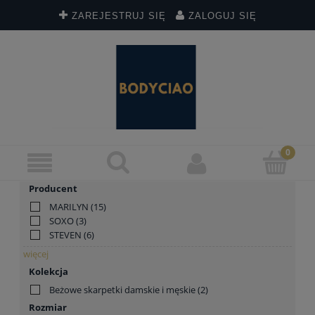
ZAREJESTRUJ SIĘ
ZALOGUJ SIĘ
Producent
MARILYN
(15)
SOXO
(3)
STEVEN
(6)
więcej
Kolekcja
Beżowe skarpetki damskie i męskie
(2)
Rozmiar