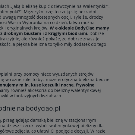
ach „jaką bieliznę kupić dziewczynie na Walentynki?”,
alentynki?”. Mężczyźni często czują się bezradni
od uwagę mnogość dostępnych opcji. Tyle że, drodzy
ę nosi Wasza Wybranka na co dzień, łatwo można
ek i oryginalnych krojów.
W e-sklepie BodyCiao mamy
ądź drobnym biustem i z krągłymi biodrami
. Dobrze
trakcyjnie, ale również pokaże, że dobrze znasz jej
skość, a piękna bielizna to tylko miły dodatek do tego
pialni przy pomocy nieco wyuzdanych strojów
 się w różne role, to być może erotyczna bielizna będzie
onujemy m.in.
kuse koszulki nocne
,
frywolne
my również akcesoria do bielizny walentynkowej –
wki w fantazyjnych kształtach.
odnie na bodyciao.pl
ę, przeglądając damską bieliznę w stacjonarnym
znajdziesz szeroki wybór walentynkowej bielizny dla
ółowe zdjęcia, co ułatwi Ci podjęcie decyzji. W razie