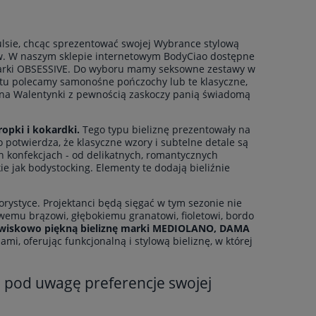
pulsie, chcąc sprezentować swojej Wybrance stylową
tów. W naszym sklepie internetowym BodyCiao dostępne
 marki OBSESSIVE. Do wyboru mamy seksowne zestawy w
pletu polecamy samonośne pończochy lub te klasyczne,
 na Walentynki z pewnością zaskoczy panią świadomą
ropki i kokardki.
Tego typu bieliznę prezentowały na
o potwierdza, że klasyczne wzory i subtelne detale są
h konfekcjach - od delikatnych, romantycznych
ie jak bodystocking. Elementy te dodają bieliźnie
orystyce. Projektanci będą sięgać w tym sezonie nie
dowemu brązowi, głębokiemu granatowi, fioletowi, bordo
jawiskowo piękną bieliznę marki MEDIOLANO, DAMA
, oferując funkcjonalną i stylową bieliznę, w której
ź pod uwagę preferencje swojej