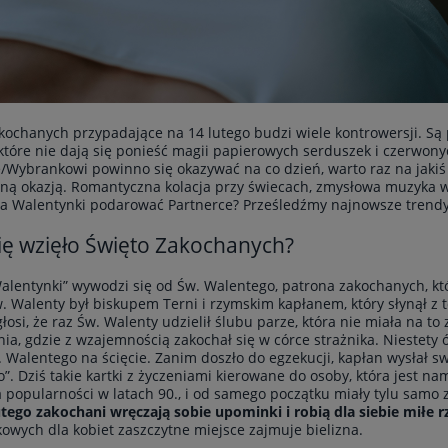
kochanych przypadające na 14 lutego budzi wiele kontrowersji. Są 
, które nie dają się ponieść magii papierowych serduszek i czerwony
Wybrankowi powinno się okazywać na co dzień, warto raz na jakiś 
lną okazją. Romantyczna kolacja przy świecach, zmysłowa muzyka w 
na Walentynki podarować Partnerce? Prześledźmy najnowsze trendy
ię wzięło Święto Zakochanych?
lentynki” wywodzi się od Św. Walentego, patrona zakochanych, który
w. Walenty był biskupem Terni i rzymskim kapłanem, który słynął z 
łosi, że raz Św. Walenty udzielił ślubu parze, która nie miała na to
nia, gdzie z wzajemnością zakochał się w córce strażnika. Niestety
. Walentego na ścięcie. Zanim doszło do egzekucji, kapłan wysłał s
”. Dziś takie kartki z życzeniami kierowane do osoby, która jest 
a popularności w latach 90., i od samego początku miały tylu samo 
utego zakochani wręczają sobie upominki i robią dla siebie miłe r
owych dla kobiet zaszczytne miejsce zajmuje bielizna.