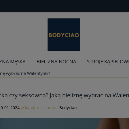
IZNA MĘSKA
BIELIZNA NOCNA
STROJE KĄPIELOW
znę wybrać na Walentynki?
cka czy seksowna? Jaką bieliznę wybrać na Walen
20-01-2024
w kategorii:
-
autor:
Bodyciao