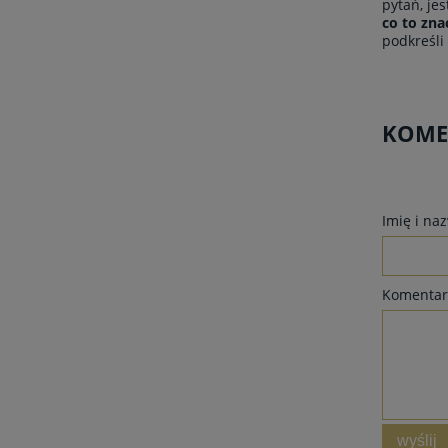
pytań, je
co to zna
podkreśli
KOMEN
Imię i na
Komentar
wyślij