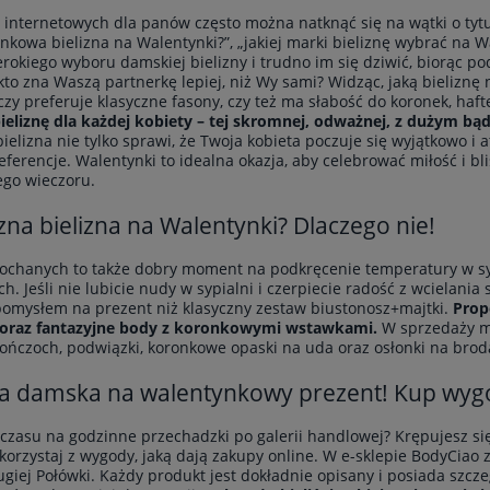
 internetowych dla panów często można natknąć się na wątki o tytuł
onkowa bielizna na Walentynki?”, „jakiej marki bieliznę wybrać na W
rokiego wyboru damskiej bielizny i trudno im się dziwić, biorąc p
kto zna Waszą partnerkę lepiej, niż Wy sami? Widząc, jaką bielizn
czy preferuje klasyczne fasony, czy też ma słabość do koronek, haft
ieliznę dla każdej kobiety – tej skromnej, odważnej, z dużym b
ielizna nie tylko sprawi, że Twoja kobieta poczuje się wyjątkowo i a
eferencje. Walentynki to idealna okazja, aby celebrować miłość i bli
go wieczoru.
zna bielizna na Walentynki? Dlaczego nie!
ochanych to także dobry moment na podkręcenie temperatury w sy
h. Jeśli nie lubicie nudy w sypialni i czerpiecie radość z wcielania
omysłem na prezent niż klasyczny zestaw biustonosz+majtki.
Prop
oraz fantazyjne
body z koronkowymi wstawkami
.
W sprzedaży ma
ończoch, podwiązki, koronkowe opaski na uda oraz osłonki na broda
na damska na walentynkowy prezent! Kup wyg
czasu na godzinne przechadzki po galerii handlowej? Krępujesz si
Skorzystaj z wygody, jaką dają zakupy online. W e-sklepie BodyCiao 
ugiej Połówki. Każdy produkt jest dokładnie opisany i posiada szczeg