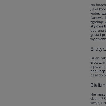
Na forach
„jaka kor
wobec sze
Panowie, 
zgadnąć, 
stylową b
dobrana b
gusta i pr
wyjątkowe
Erotyc
Dzień Zak
erotycznyc
lepszym p
peniuary
pasy do p
Bieliz
Nie masz 
sklepie? 
swojej Dr