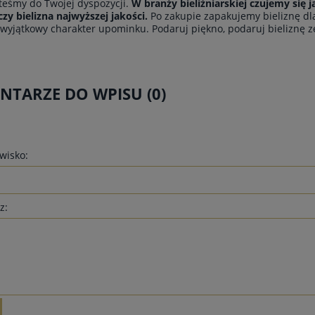
steśmy do Twojej dyspozycji.
W branży bieliźniarskiej czujemy się
czy bielizna najwyższej jakości.
Po zakupie zapakujemy bieliznę dl
 wyjątkowy charakter upominku. Podaruj piękno, podaruj bieliznę z
TARZE DO WPISU (0)
zwisko:
z: