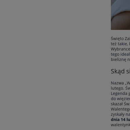
Święto Za
też takie
Wybrance/
tego idea
bieliznę 
Skąd s
Nazwa „Wa
lutego. Ś
Legenda g
do więzie
skazał Św
Walentego
zyskały n
dnia 14 l
walentynk