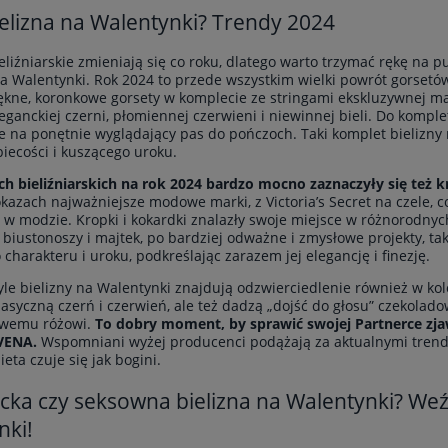
ielizna na Walentynki? Trendy 2024
eliźniarskie zmieniają się co roku, dlatego warto trzymać rękę na 
na Walentynki. Rok 2024 to przede wszystkim wielki powrót gorse
ękne, koronkowe gorsety w komplecie ze stringami ekskluzywnej
leganckiej czerni, płomiennej czerwieni i niewinnej bieli. Do kom
na ponętnie wyglądający pas do pończoch. Taki komplet bielizny
biecości i kuszącego uroku.
h bieliźniarskich na rok 2024 bardzo mocno zaznaczyły się też k
kazach najważniejsze modowe marki, z Victoria’s Secret na czele, c
w modzie. Kropki i kokardki znalazły swoje miejsce w różnorodnyc
biustonoszy i majtek, po bardziej odważne i zmysłowe projekty, tak
 charakteru i uroku, podkreślając zarazem jej elegancję i finezję.
le bielizny na Walentynki znajdują odzwierciedlenie również w kol
klasyczną czerń i czerwień, ale też dadzą „dojść do głosu” czekola
owemu różowi.
To dobry moment, by sprawić swojej Partnerce z
 VENA.
Wspomniani wyżej producenci podążają za aktualnymi trendami
eta czuje się jak bogini.
cka czy seksowna bielizna na Walentynki? We
ki!