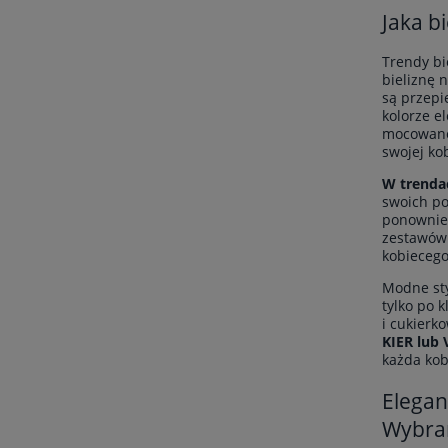
Jaka b
Trendy bi
bieliznę 
są przepi
kolorze e
mocowane 
swojej ko
W trendac
swoich po
ponownie 
zestawów 
kobiecego
Modne sty
tylko po 
i cukierk
KIER lub
każda kobi
Elegan
Wybran