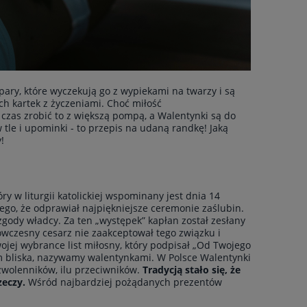
pary, które wyczekują go z wypiekami na twarzy i są
ch kartek z życzeniami. Choć miłość
czas zrobić to z większą pompą, a Walentynki są do
tle i upominki - to przepis na udaną randkę! Jaką
!
 w liturgii katolickiej wspominany jest dnia 14
tego, że odprawiał najpiękniejsze ceremonie zaślubin.
 zgody władcy. Za ten „występek” kapłan został zesłany
 ówczesny cesarz nie zaakceptował tego związku i
wojej wybrance list miłosny, który podpisał „Od Twojego
nam bliska, nazywamy walentynkami. W Polsce Walentynki
zwolenników, ilu przeciwników.
Tradycją stało się, że
zeczy.
Wśród najbardziej pożądanych prezentów