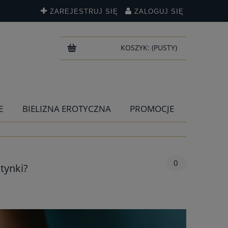
ZAREJESTRUJ SIĘ
ZALOGUJ SIĘ
KOSZYK:
(PUSTY)
E
BIELIZNA EROTYCZNA
PROMOCJE
0
tynki?