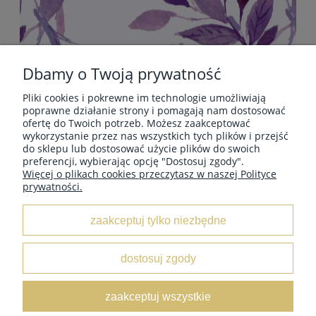
Dbamy o Twoją prywatność
Pliki cookies i pokrewne im technologie umożliwiają
POMOC
poprawne działanie strony i pomagają nam dostosować
ofertę do Twoich potrzeb. Możesz zaakceptować
wykorzystanie przez nas wszystkich tych plików i przejść
do sklepu lub dostosować użycie plików do swoich
PŁATNOŚCI I DOSTAWA
preferencji, wybierając opcję "Dostosuj zgody".
Więcej o plikach cookies przeczytasz w naszej Polityce
prywatności.
INFORMACJE
zaakceptuj tylko niezbędne
O NAS
dostosuj zgody
KOLEKCJE
zaakceptuj wszystkie