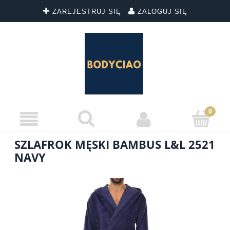
ZAREJESTRUJ SIĘ
ZALOGUJ SIĘ
SZLAFROK MĘSKI BAMBUS L&L 2521
NAVY