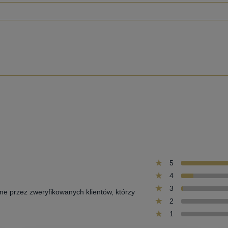
5
4
3
one przez zweryfikowanych klientów, którzy
2
1