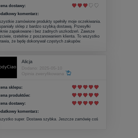
ena dostawy:
datkowy komentarz:
zystkie zamówione produkty spełniły moje oczekiwania.
paniały sklep z bardzo szybką dostawą. Przesyłki
ęknie zapakowane i bez żadnych uszkodzeń. Zawsze
zciwie, rzetelnie z poszanowaniem klienta. To wszystko
rawia, że będę dokonywał częstych zakupów.
Alicja
Dodano: 2025-05-10
Opinia zweryfikowana
ena sklepu:
ena produktów:
ena dostawy:
datkowy komentarz:
zystko super. Dostawa szybka. Jeszcze zamówię coś