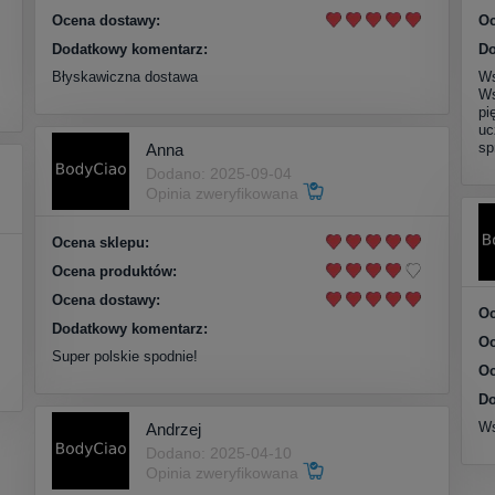
Ocena dostawy:
Oc
Dodatkowy komentarz:
Do
Błyskawiczna dostawa
Ws
Ws
pi
uc
sp
Anna
Dodano: 2025-09-04
Opinia zweryfikowana
Ocena sklepu:
Ocena produktów:
Ocena dostawy:
Oc
Dodatkowy komentarz:
Oc
Super polskie spodnie!
Oc
Do
Ws
Andrzej
Dodano: 2025-04-10
Opinia zweryfikowana