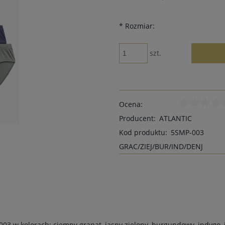
*
Rozmiar:
szt.
Ocena:
Producent:
ATLANTIC
Kod produktu:
5SMP-003
GRAC/ZIEJ/BUR/IND/DENJ
003 w kolorach: ciemny granat, jasny zielony, burgundowy, indygo,