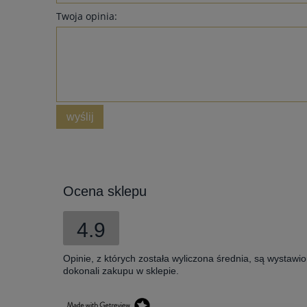
Twoja opinia:
wyślij
Ocena sklepu
4.9
Opinie, z których została wyliczona średnia, są wystawi
dokonali zakupu w sklepie.