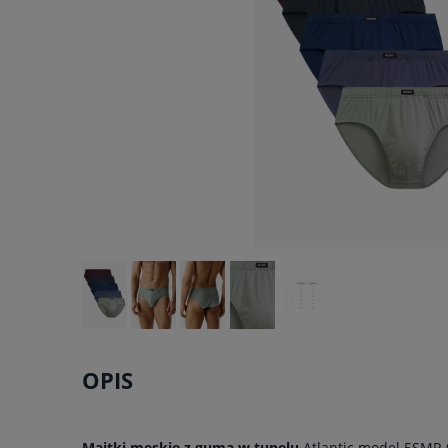
OPIS
Majtki męskie z gumą w tunelu
Atlantic model 5SMP-