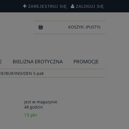
ZAREJESTRUJ SIĘ
ZALOGUJ SIĘ
KOSZYK:
(PUSTY)
E
BIELIZNA EROTYCZNA
PROMOCJE
/ZIE/BUR/IND/DEN 5-pak
jest w magazynie
48 godzin
15 pln