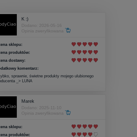
K :)
Dodano: 2026-05-16
Opinia zweryfikowana
ena sklepu:
ena produktów:
ena dostawy:
datkowy komentarz:
ybko, sprawnie, świetne produkty mojego ulubionego
oducenta _> LUNA
Marek
Dodano: 2025-11-10
Opinia zweryfikowana
ena sklepu:
ena produktów: