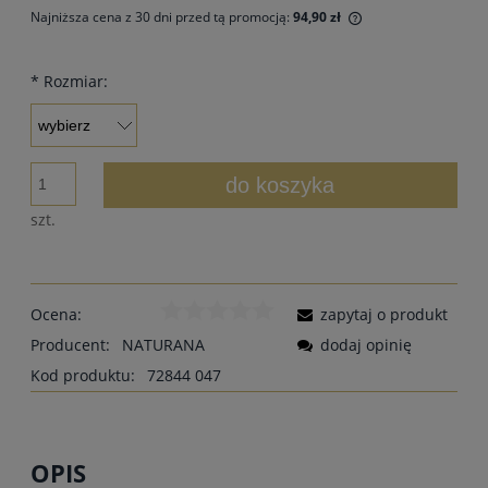
Najniższa cena z 30 dni przed tą promocją:
94,90 zł
Jeżeli produkt jes
30 dni, wyświetlan
*
Rozmiar:
momentu, kiedy pr
sprzedaży.
do koszyka
szt.
Ocena:
zapytaj o produkt
Producent:
NATURANA
dodaj opinię
Kod produktu:
72844 047
OPIS