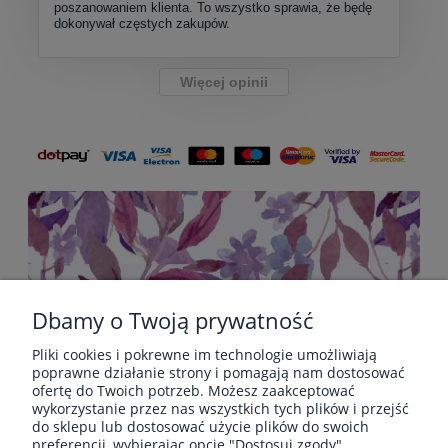
poszanowaniem klienta. To wszystko sprawia, że będę
dokonywał częstych zakupów.
Więcej opinii
Dbamy o Twoją prywatność
Pliki cookies i pokrewne im technologie umożliwiają
POMOC
poprawne działanie strony i pomagają nam dostosować
ofertę do Twoich potrzeb. Możesz zaakceptować
wykorzystanie przez nas wszystkich tych plików i przejść
do sklepu lub dostosować użycie plików do swoich
PŁATNOŚCI I DOSTAWA
preferencji, wybierając opcję "Dostosuj zgody".