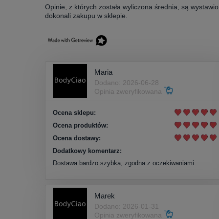
Opinie, z których została wyliczona średnia, są wystawi
dokonali zakupu w sklepie.
Maria
Dodano: 2026-06-28
Opinia zweryfikowana
Ocena sklepu:
Ocena produktów:
Ocena dostawy:
Dodatkowy komentarz:
Dostawa bardzo szybka, zgodna z oczekiwaniami.
Marek
Dodano: 2026-01-31
Opinia zweryfikowana