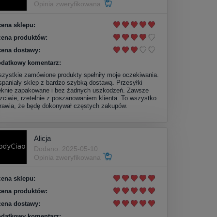
Opinia zweryfikowana
ena sklepu:
ena produktów:
ena dostawy:
datkowy komentarz:
zystkie zamówione produkty spełniły moje oczekiwania.
paniały sklep z bardzo szybką dostawą. Przesyłki
ęknie zapakowane i bez żadnych uszkodzeń. Zawsze
zciwie, rzetelnie z poszanowaniem klienta. To wszystko
rawia, że będę dokonywał częstych zakupów.
Alicja
Dodano: 2025-05-10
Opinia zweryfikowana
ena sklepu:
ena produktów:
ena dostawy:
datkowy komentarz: