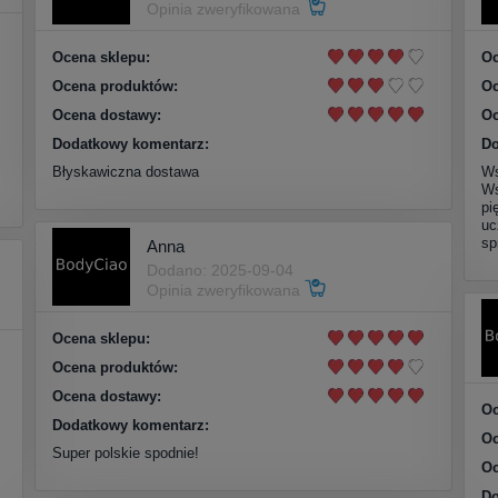
Opinia zweryfikowana
Ocena sklepu:
Oc
Ocena produktów:
Oc
Ocena dostawy:
Oc
Dodatkowy komentarz:
Do
Błyskawiczna dostawa
Ws
Ws
pi
uc
sp
Anna
Dodano: 2025-09-04
Opinia zweryfikowana
Ocena sklepu:
Ocena produktów:
Ocena dostawy:
Oc
Dodatkowy komentarz:
Oc
Super polskie spodnie!
Oc
Do