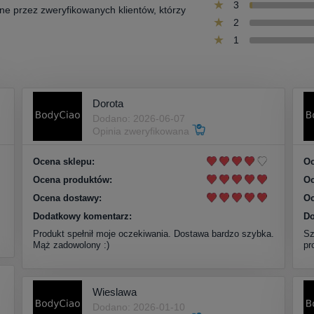
3
one przez zweryfikowanych klientów, którzy
2
1
Dorota
Dodano: 2026-06-07
Opinia zweryfikowana
Ocena sklepu:
Oc
Ocena produktów:
Oc
Ocena dostawy:
Oc
Dodatkowy komentarz:
Do
Produkt spełnił moje oczekiwania. Dostawa bardzo szybka.
Sz
Mąż zadowolony :)
pr
Wieslawa
Dodano: 2026-01-10