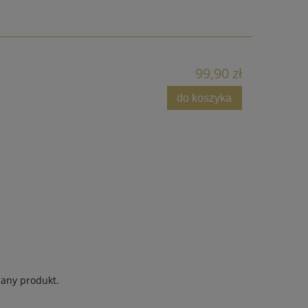
99,90 zł
do koszyka
dany produkt.