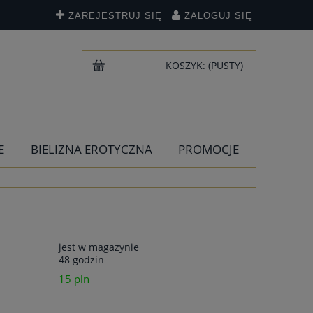
ZAREJESTRUJ SIĘ
ZALOGUJ SIĘ
KOSZYK:
(PUSTY)
E
BIELIZNA EROTYCZNA
PROMOCJE
jest w magazynie
48 godzin
15 pln