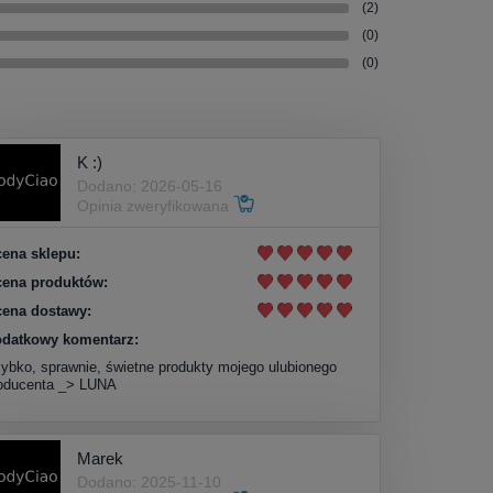
(2)
(0)
(0)
K :)
Dodano: 2026-05-16
Opinia zweryfikowana
ena sklepu:
ena produktów:
ena dostawy:
datkowy komentarz:
ybko, sprawnie, świetne produkty mojego ulubionego
oducenta _> LUNA
Marek
Dodano: 2025-11-10