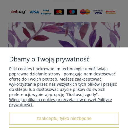
Dbamy o Twoją prywatność
Pliki cookies i pokrewne im technologie umożliwiają
POMOC
poprawne działanie strony i pomagają nam dostosować
ofertę do Twoich potrzeb. Możesz zaakceptować
wykorzystanie przez nas wszystkich tych plików i przejść
do sklepu lub dostosować użycie plików do swoich
PŁATNOŚCI I DOSTAWA
preferencji, wybierając opcję "Dostosuj zgody".
Więcej o plikach cookies przeczytasz w naszej Polityce
prywatności.
INFORMACJE
zaakceptuj tylko niezbędne