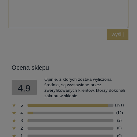
wyślij
Ocena sklepu
Opinie, z których została wyliczona
średnia, są wystawione przez
4.9
zweryfikowanych klientów, którzy dokonali
zakupu w sklepie.
5
(191)
4
(12)
3
(2)
2
(0)
1
(0)