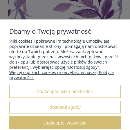
Dbamy o Twoją prywatność
Pliki cookies i pokrewne im technologie umożliwiają
POMOC
poprawne działanie strony i pomagają nam dostosować
ofertę do Twoich potrzeb. Możesz zaakceptować
wykorzystanie przez nas wszystkich tych plików i przejść
do sklepu lub dostosować użycie plików do swoich
PŁATNOŚCI I DOSTAWA
preferencji, wybierając opcję "Dostosuj zgody".
Więcej o plikach cookies przeczytasz w naszej Polityce
prywatności.
INFORMACJE
zaakceptuj tylko niezbędne
O NAS
dostosuj zgody
KOLEKCJE
zaakceptuj wszystkie