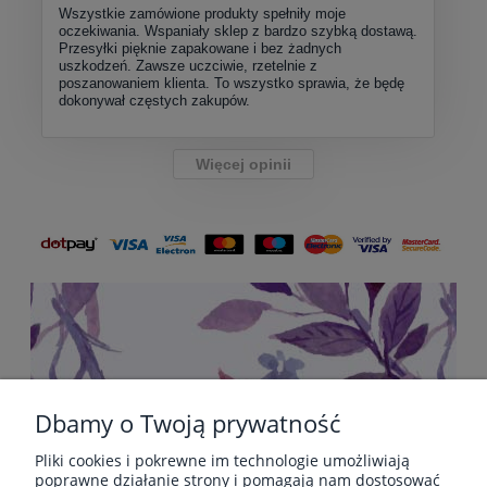
Wszystkie zamówione produkty spełniły moje
oczekiwania. Wspaniały sklep z bardzo szybką dostawą.
Przesyłki pięknie zapakowane i bez żadnych
uszkodzeń. Zawsze uczciwie, rzetelnie z
poszanowaniem klienta. To wszystko sprawia, że będę
dokonywał częstych zakupów.
Więcej opinii
Dbamy o Twoją prywatność
Pliki cookies i pokrewne im technologie umożliwiają
POMOC
poprawne działanie strony i pomagają nam dostosować