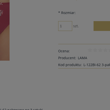
*
Rozmiar:
szt.
Ocena:
Producent:
LAMA
Kod produktu:
L-122BI-62 3-pa
-62 pakowane po 3 sztuki.