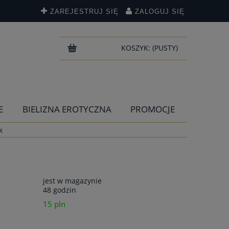
ZAREJESTRUJ SIĘ
ZALOGUJ SIĘ
KOSZYK:
(PUSTY)
E
BIELIZNA EROTYCZNA
PROMOCJE
k
jest w magazynie
48 godzin
15 pln