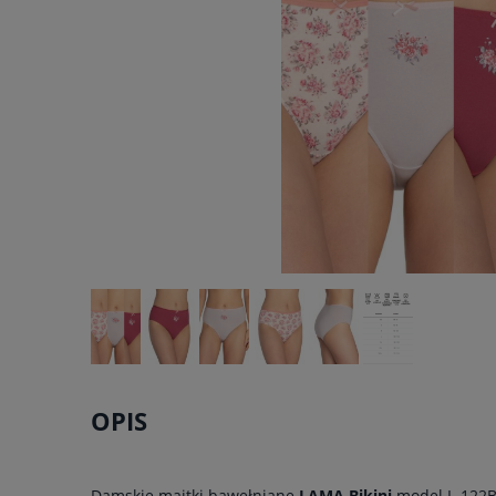
OPIS
Damskie majtki bawełniane
LAMA Bikini
model L-122BI