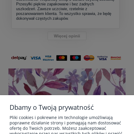
Przesyłki pięknie zapakowane i bez żadnych
uszkodzeń. Zawsze uczciwie, rzetelnie z
poszanowaniem klienta. To wszystko sprawia, że będę
dokonywał częstych zakupów.
Więcej opinii
Dbamy o Twoją prywatność
Pliki cookies i pokrewne im technologie umożliwiają
POMOC
poprawne działanie strony i pomagają nam dostosować
ofertę do Twoich potrzeb. Możesz zaakceptować
wykorzystanie przez nas wszystkich tych plików i przejść