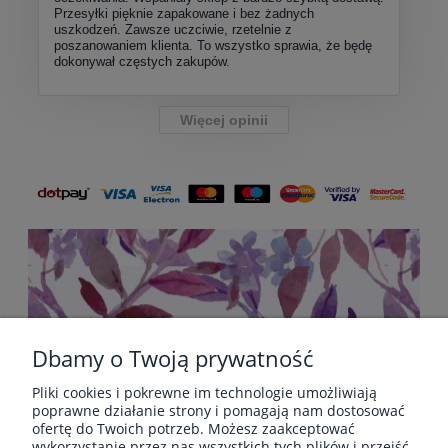
Przesyłki pięknie zapakowane i bez żadnych
uszkodzeń. Zawsze uczciwie, rzetelnie z
poszanowaniem klienta. To wszystko sprawia, że będę
dokonywał częstych zakupów.
Więcej opinii
Dbamy o Twoją prywatność
Pliki cookies i pokrewne im technologie umożliwiają
POMOC
poprawne działanie strony i pomagają nam dostosować
ofertę do Twoich potrzeb. Możesz zaakceptować
wykorzystanie przez nas wszystkich tych plików i przejść