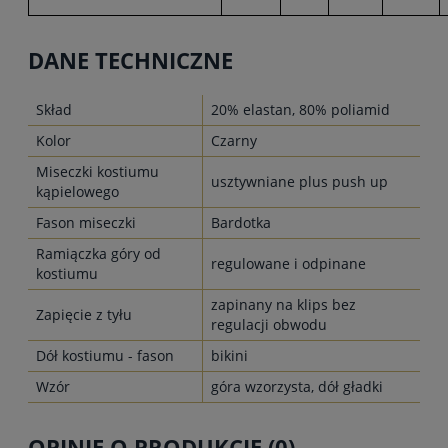
DANE TECHNICZNE
Skład
20% elastan, 80% poliamid
Kolor
Czarny
Miseczki kostiumu
usztywniane plus push up
kąpielowego
Fason miseczki
Bardotka
Ramiączka góry od
regulowane i odpinane
kostiumu
zapinany na klips bez
Zapięcie z tyłu
regulacji obwodu
Dół kostiumu - fason
bikini
Wzór
góra wzorzysta, dół gładki
OPINIE O PRODUKCIE (0)