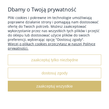
Dbamy o Twoją prywatność
Pliki cookies i pokrewne im technologie umożliwiają
POMOC
poprawne działanie strony i pomagają nam dostosować
ofertę do Twoich potrzeb. Możesz zaakceptować
wykorzystanie przez nas wszystkich tych plików i przejść
do sklepu lub dostosować użycie plików do swoich
PŁATNOŚCI I DOSTAWA
preferencji, wybierając opcję "Dostosuj zgody".
Więcej o plikach cookies przeczytasz w naszej Polityce
prywatności.
INFORMACJE
zaakceptuj tylko niezbędne
O NAS
dostosuj zgody
KOLEKCJE
zaakceptuj wszystkie
pokaż pełną wersję strony