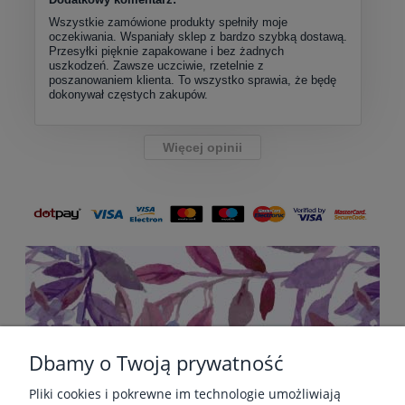
Wszystkie zamówione produkty spełniły moje
oczekiwania. Wspaniały sklep z bardzo szybką dostawą.
Przesyłki pięknie zapakowane i bez żadnych
uszkodzeń. Zawsze uczciwie, rzetelnie z
poszanowaniem klienta. To wszystko sprawia, że będę
dokonywał częstych zakupów.
Więcej opinii
Dbamy o Twoją prywatność
Pliki cookies i pokrewne im technologie umożliwiają