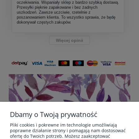
oczekiwania. Wspaniały sklep z bardzo szybką dostawą.
Przesyłki pięknie zapakowane i bez żadnych
uszkodzeń. Zawsze uczciwie, rzetelnie z
poszanowaniem klienta. To wszystko sprawia, że będę
dokonywał częstych zakupów.
Więcej opinii
Dbamy o Twoją prywatność
Pliki cookies i pokrewne im technologie umożliwiają
POMOC
poprawne działanie strony i pomagają nam dostosować
ofertę do Twoich potrzeb. Możesz zaakceptować