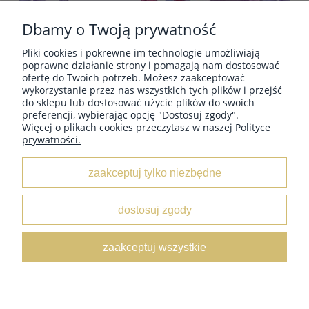
Dbamy o Twoją prywatność
Pliki cookies i pokrewne im technologie umożliwiają
POMOC
poprawne działanie strony i pomagają nam dostosować
ofertę do Twoich potrzeb. Możesz zaakceptować
wykorzystanie przez nas wszystkich tych plików i przejść
do sklepu lub dostosować użycie plików do swoich
PŁATNOŚCI I DOSTAWA
preferencji, wybierając opcję "Dostosuj zgody".
Więcej o plikach cookies przeczytasz w naszej Polityce
prywatności.
INFORMACJE
zaakceptuj tylko niezbędne
O NAS
dostosuj zgody
KOLEKCJE
zaakceptuj wszystkie
pokaż pełną wersję strony