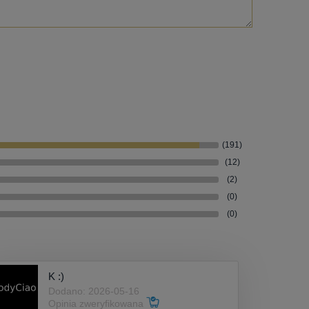
(191)
(12)
(2)
(0)
(0)
K :)
Dodano: 2026-05-16
Opinia zweryfikowana