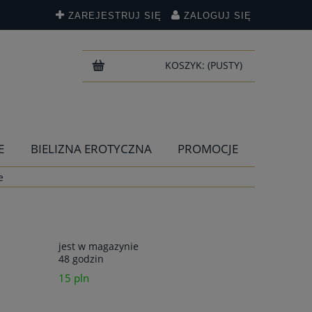
ZAREJESTRUJ SIĘ
ZALOGUJ SIĘ
KOSZYK:
(PUSTY)
E
BIELIZNA EROTYCZNA
PROMOCJE
e
jest w magazynie
48 godzin
15 pln