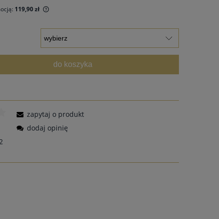
mocją:
119,90 zł
ny krócej niż
iższa cena od
wił się w
do koszyka
zapytaj o produkt
dodaj opinię
2