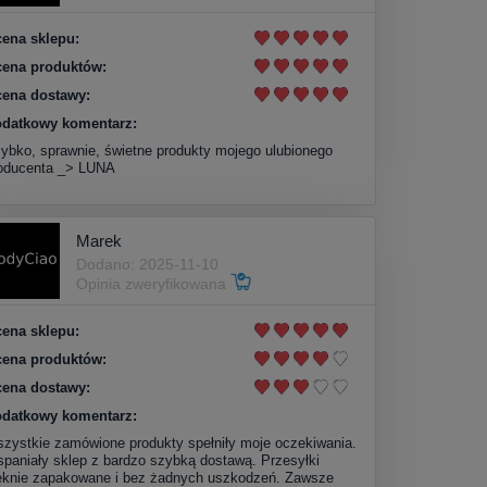
ena sklepu:
ena produktów:
ena dostawy:
datkowy komentarz:
ybko, sprawnie, świetne produkty mojego ulubionego
oducenta _> LUNA
Marek
Dodano: 2025-11-10
Opinia zweryfikowana
ena sklepu:
ena produktów:
ena dostawy:
datkowy komentarz:
zystkie zamówione produkty spełniły moje oczekiwania.
paniały sklep z bardzo szybką dostawą. Przesyłki
ęknie zapakowane i bez żadnych uszkodzeń. Zawsze