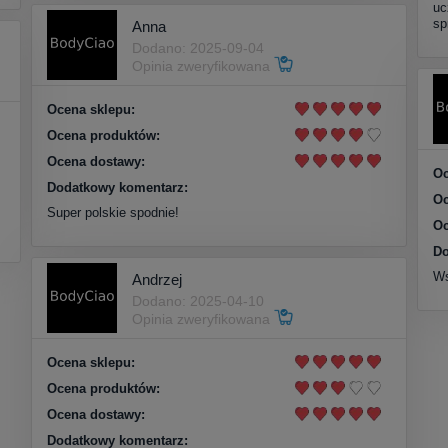
uc
sp
Anna
Dodano: 2025-09-04
Opinia zweryfikowana
Ocena sklepu:
Ocena produktów:
Ocena dostawy:
Oc
Dodatkowy komentarz:
Oc
Super polskie spodnie!
Oc
Do
Ws
Andrzej
Dodano: 2025-04-10
Opinia zweryfikowana
Ocena sklepu:
Ocena produktów:
Ocena dostawy:
Dodatkowy komentarz: