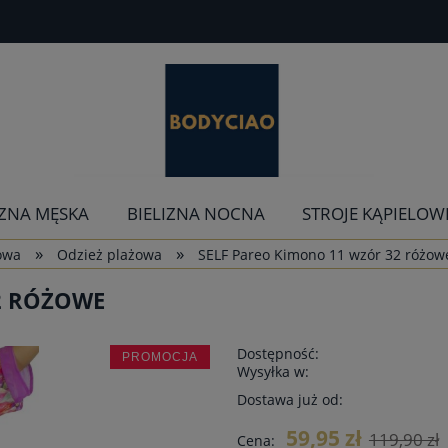
IZNA MĘSKA
BIELIZNA NOCNA
STROJE KĄPIELOW
»
»
żowa
Odzież plażowa
SELF Pareo Kimono 11 wzór 32 różow
2 RÓŻOWE
Dostępność:
PROMOCJA
Wysyłka w:
Dostawa już od:
59,95 zł
119,90 zł
Cena: