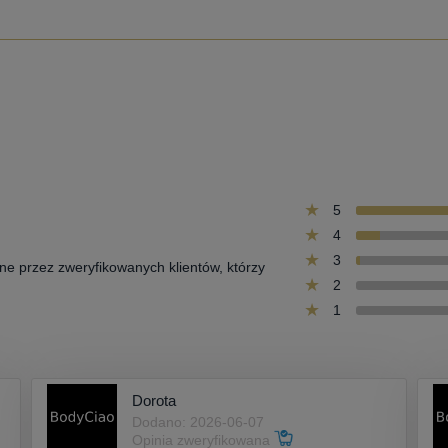
5
4
3
one przez zweryfikowanych klientów, którzy
2
1
Dorota
Dodano: 2026-06-07
Opinia zweryfikowana