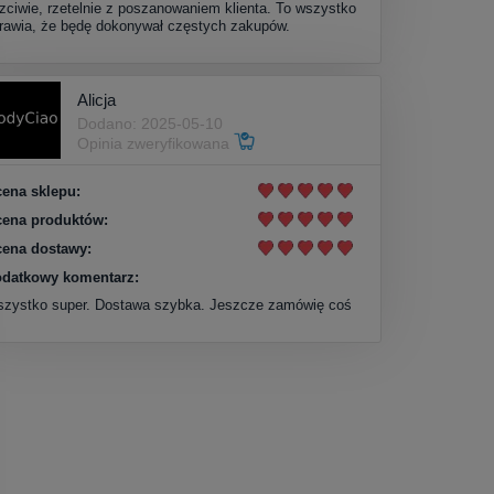
zciwie, rzetelnie z poszanowaniem klienta. To wszystko
rawia, że będę dokonywał częstych zakupów.
Alicja
Dodano: 2025-05-10
Opinia zweryfikowana
ena sklepu:
ena produktów:
ena dostawy:
datkowy komentarz:
zystko super. Dostawa szybka. Jeszcze zamówię coś