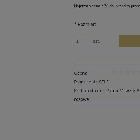
Najniższa cena z 30 dni przed tą pro
Jeżeli produkt jest sprzedawa
*
Rozmiar:
30 dni, wyświetlana jest najn
momentu, kiedy produkt poja
sprzedaży.
szt.
Ocena:
Producent:
SELF
Kod produktu:
Pareo 11 wzór 3
różowe