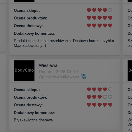
Ocena sklepu:
Oc
Ocena produktów:
Oc
Ocena dostawy:
Oc
Dodatkowy komentarz:
Do
Produkt spełnił moje oczekiwania. Dostawa bardzo szybka.
Sz
Mąż zadowolony :)
pr
Wieslawa
Dodano: 2026-01-10
Opinia zweryfikowana
Ocena sklepu:
Oc
Ocena produktów:
Oc
Ocena dostawy:
Oc
Dodatkowy komentarz:
Do
Błyskawiczna dostawa
Ws
Ws
pi