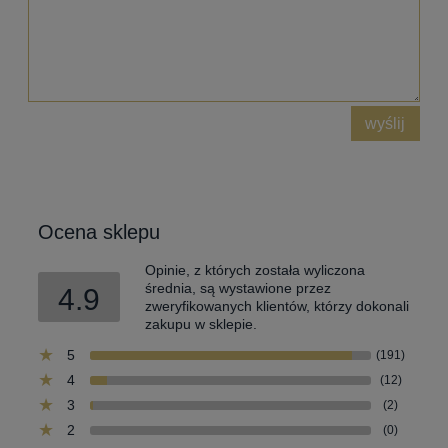
wyślij
Ocena sklepu
Opinie, z których została wyliczona
średnia, są wystawione przez
4.9
zweryfikowanych klientów, którzy dokonali
zakupu w sklepie.
5
(191)
4
(12)
3
(2)
2
(0)