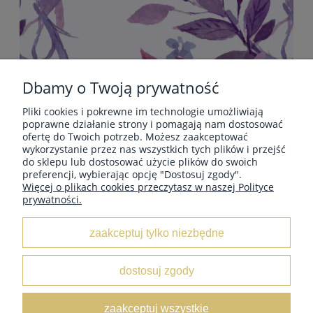
Dbamy o Twoją prywatność
Pliki cookies i pokrewne im technologie umożliwiają
POMOC
poprawne działanie strony i pomagają nam dostosować
ofertę do Twoich potrzeb. Możesz zaakceptować
wykorzystanie przez nas wszystkich tych plików i przejść
do sklepu lub dostosować użycie plików do swoich
PŁATNOŚCI I DOSTAWA
preferencji, wybierając opcję "Dostosuj zgody".
Więcej o plikach cookies przeczytasz w naszej Polityce
prywatności.
INFORMACJE
zaakceptuj tylko niezbędne
O NAS
dostosuj zgody
KOLEKCJE
zaakceptuj wszystkie