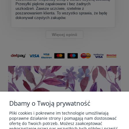
Przesyłki pięknie zapakowane i bez żadnych
uszkodzeń. Zawsze uczciwie, rzetelnie z
poszanowaniem klienta. To wszystko sprawia, że będę
dokonywał częstych zakupów.
Więcej opinii
Dbamy o Twoją prywatność
Pliki cookies i pokrewne im technologie umożliwiają
POMOC
poprawne działanie strony i pomagają nam dostosować
ofertę do Twoich potrzeb. Możesz zaakceptować
wykorzystanie przez nas wszystkich tych plików i przejść