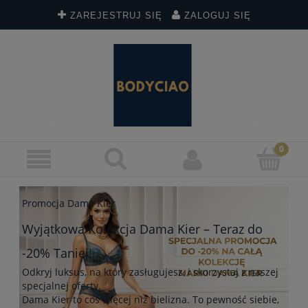
ZAREJESTRUJ SIĘ
ZALOGUJ SIĘ
Promocja Dama Kier
Wyjątkowa Kolekcja Dama Kier – Teraz do
-20% Taniej!
Odkryj luksus, na który zasługujesz, i skorzystaj z naszej
specjalnej oferty.
Dama Kier to coś więcej niż bielizna. To pewność siebie,