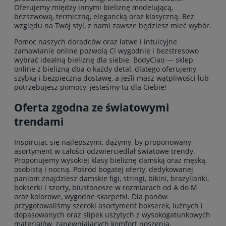
Oferujemy między innymi bieliznę modelującą,
bezszwową, termiczną, elegancką oraz klasyczną. Bez
względu na Twój styl, z nami zawsze będziesz mieć wybór.
Pomoc naszych doradców oraz łatwe i intuicyjne
zamawianie online pozwolą Ci wygodnie i bezstresowo
wybrać idealną bieliznę dla siebie. BodyCiao — sklep
online z bielizną dba o każdy detal, dlatego oferujemy
szybką i bezpieczną dostawę, a jeśli masz wątpliwości lub
potrzebujesz pomocy, jesteśmy tu dla Ciebie!
Oferta zgodna ze światowymi
trendami
Inspirując się najlepszymi, dążymy, by proponowany
asortyment w całości odzwierciedlał światowe trendy.
Proponujemy wysokiej klasy bieliznę damską oraz męską,
osobistą i nocną. Pośród bogatej oferty, dedykowanej
paniom znajdziesz damskie
figi
,
stringi
, bikini, brazylianki,
bokserki i szorty,
biustonosze
w rozmiarach od A do M
oraz kolorowe, wygodne skarpetki. Dla panów
przygotowaliśmy szeroki asortyment bokserek, luźnych i
dopasowanych oraz slipek uszytych z wysokogatunkowych
materiałów, zapewniających komfort noszenia.