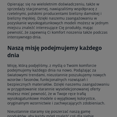
Opierając się na wieloletnim doświadczeniu, także w
sprzedaży stacjonarnej, nawiązaliśmy współpracę z
rzetelnymi, polskimi producentami
bielizny damskiej
i
bielizny męskiej
. Dzięki naszemu zaangażowaniu w
pozyskanie wysokogatunkowych modeli możesz w jednym
miejscu znaleźć interesujące Cię produkty, mając
pewność, że zapewnią Ci komfort noszenia także podczas
intensywnego dnia.
Naszą misję podejmujemy każdego
dnia
Misję, którą podjęliśmy, z myślą o Twoim komforcie
podejmujemy każdego dnia na nowo. Podążając za
światowymi trendami, nieustannie poszukujemy nowych
wzorów i fasonów, funkcjonalnych rozwiązań i
bezpiecznych materiałów. Dzięki naszemu zaangażowaniu
w przygotowanie starannie wyselekcjonowanej oferty
możesz mieć pewność, że w Twoje ręce trafią
wysokogatunkowe modele o wyjątkowej kolorystce,
oryginalnym wzornictwie i zachwycających zdobieniach.
Nieustannie staramy się poszerzać naszą gamę
produktów, aby każdy mógł znaleźć coś dla siebie.