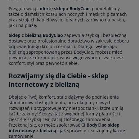
Przygotowując
ofertę sklepu BodyCiao
, pamiętaliśmy
także o
damskich koszulach nocnych
i
męskich piżamach
oraz strojach kąpielowych, idealnych zarówno na basen,
jak i na plażę.
Sklep z bielizną BodyCiao
zapewnia szybką i bezpieczną
dostawę oraz profesjonalne doradztwo w zakresie doboru
odpowiedniego kroju i rozmiaru. Dlatego, wybierając
bieliznę zaproponowaną przez BodyCiao, możesz mieć
pewność, że dokonujesz właściwego wyboru i zyskujesz
komfort, styl oraz pewność siebie.
Rozwijamy się dla Ciebie - sklep
internetowy z bielizną
Dbając o Twój komfort, stale dążymy do podniesienia
standardów obsługi klienta, poszukujemy nowych
rozwiązań i przygotowujemy niespodzianki, które umilą
każde zakupy! Skorzystaj z wygodnej formy płatności i
ciesz się szybką realizacją złożonego zamówienia.
Przekonaj się, co może zaoferować Ci
BodyCiao sklep
internetowy z bielizną
i jak sprawnie realizujemy każde
zamówienie.