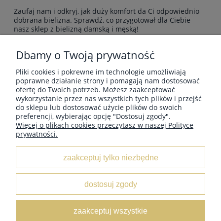
Zaufaj nam i odkryj, jak duży komfort da Ci odpowiednio
dobrana bielizna. Sprawdź, co przygotował dla Ciebie
nasz sklep z bielizną damską i męską!
Dbamy o Twoją prywatność
Pliki cookies i pokrewne im technologie umożliwiają
POMOC
poprawne działanie strony i pomagają nam dostosować
ofertę do Twoich potrzeb. Możesz zaakceptować
wykorzystanie przez nas wszystkich tych plików i przejść
do sklepu lub dostosować użycie plików do swoich
PŁATNOŚCI I DOSTAWA
preferencji, wybierając opcję "Dostosuj zgody".
Więcej o plikach cookies przeczytasz w naszej Polityce
prywatności.
INFORMACJE
zaakceptuj tylko niezbędne
O NAS
dostosuj zgody
KOLEKCJE
zaakceptuj wszystkie