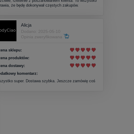
zciwie, rzetelnie z poszanowaniem klienta. To wszystko
rawia, że będę dokonywał częstych zakupów.
Alicja
Dodano: 2025-05-10
Opinia zweryfikowana
ena sklepu:
ena produktów:
ena dostawy:
datkowy komentarz:
zystko super. Dostawa szybka. Jeszcze zamówię coś