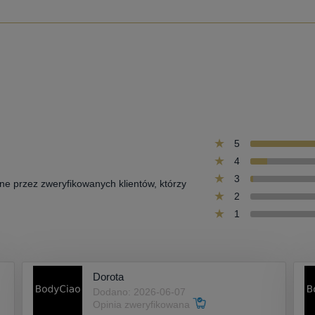
5
4
3
one przez zweryfikowanych klientów, którzy
2
1
Dorota
Dodano: 2026-06-07
Opinia zweryfikowana