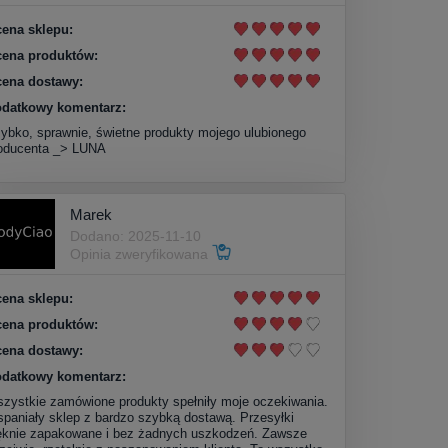
ena sklepu:
ena produktów:
ena dostawy:
datkowy komentarz:
ybko, sprawnie, świetne produkty mojego ulubionego
oducenta _> LUNA
Marek
Dodano: 2025-11-10
Opinia zweryfikowana
ena sklepu:
ena produktów:
ena dostawy:
datkowy komentarz:
zystkie zamówione produkty spełniły moje oczekiwania.
paniały sklep z bardzo szybką dostawą. Przesyłki
ęknie zapakowane i bez żadnych uszkodzeń. Zawsze