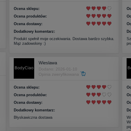
Ocena sklepu:
Oc
Ocena produktów:
Oc
Ocena dostawy:
Oc
Dodatkowy komentarz:
Do
Produkt spełnił moje oczekiwania. Dostawa bardzo szybka.
Sz
Mąż zadowolony :)
pr
Wieslawa
Dodano: 2026-01-10
Opinia zweryfikowana
Ocena sklepu:
Oc
Ocena produktów:
Oc
Ocena dostawy:
Oc
Dodatkowy komentarz:
Do
Błyskawiczna dostawa
Ws
Ws
pi