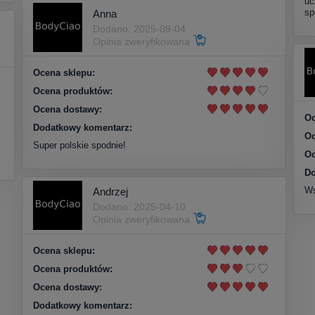
uc
sp
Anna
Dodano: 2025-09-04
Opinia zweryfikowana
Ocena sklepu:
Ocena produktów:
Ocena dostawy:
Oc
Dodatkowy komentarz:
Oc
Super polskie spodnie!
Oc
Do
Ws
Andrzej
Dodano: 2025-04-10
Opinia zweryfikowana
Ocena sklepu:
Ocena produktów:
Ocena dostawy:
Dodatkowy komentarz: