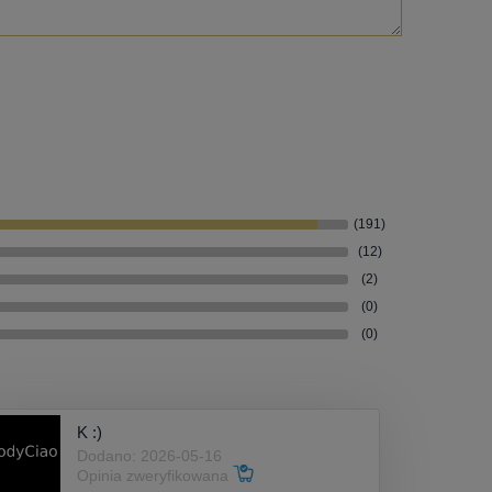
(191)
(12)
(2)
(0)
(0)
K :)
Dodano: 2026-05-16
Opinia zweryfikowana