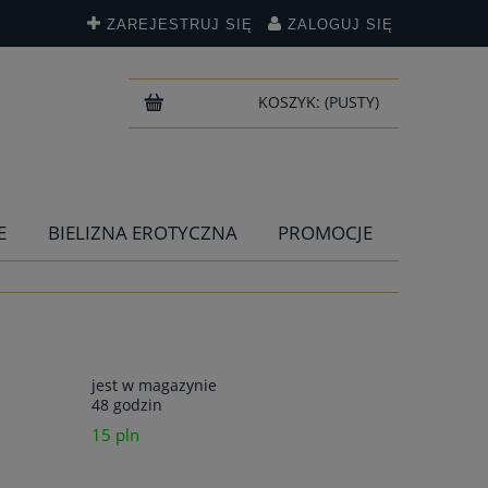
ZAREJESTRUJ SIĘ
ZALOGUJ SIĘ
KOSZYK:
(PUSTY)
E
BIELIZNA EROTYCZNA
PROMOCJE
jest w magazynie
48 godzin
15 pln