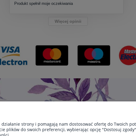
Produkt spełnił moje oczekiwania
Więcej opinii
e działanie strony i pomagają nam dostosować ofertę do Twoich p
cie plików do swoich preferencji, wybierając opcję "Dostosuj zgody"
STAWA
INFORMACJE
O NAS
ości.