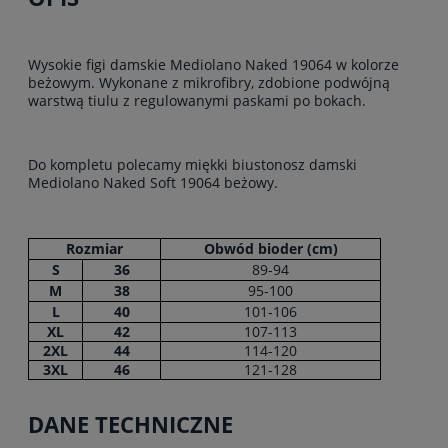
Wysokie figi damskie Mediolano Naked 19064 w kolorze
beżowym. Wykonane z mikrofibry, zdobione podwójną
warstwą tiulu z regulowanymi paskami po bokach.
Do kompletu polecamy miękki biustonosz damski
Mediolano Naked Soft 19064 beżowy.
Rozmiar
Obwód bioder (cm)
S
36
89-94
M
38
95-100
L
40
101-106
XL
42
107-113
2XL
44
114-120
3XL
46
121-128
DANE TECHNICZNE