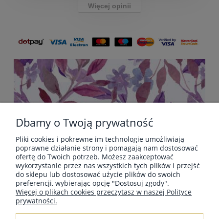
Więcej opinii
Dbamy o Twoją prywatność
Pliki cookies i pokrewne im technologie umożliwiają
POMOC
poprawne działanie strony i pomagają nam dostosować
ofertę do Twoich potrzeb. Możesz zaakceptować
wykorzystanie przez nas wszystkich tych plików i przejść
do sklepu lub dostosować użycie plików do swoich
PŁATNOŚCI I DOSTAWA
preferencji, wybierając opcję "Dostosuj zgody".
Więcej o plikach cookies przeczytasz w naszej Polityce
prywatności.
INFORMACJE