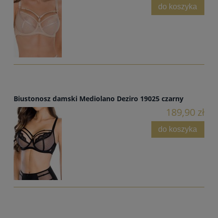
do koszyka
Biustonosz damski Mediolano Deziro 19025 czarny
189,90 zł
do koszyka