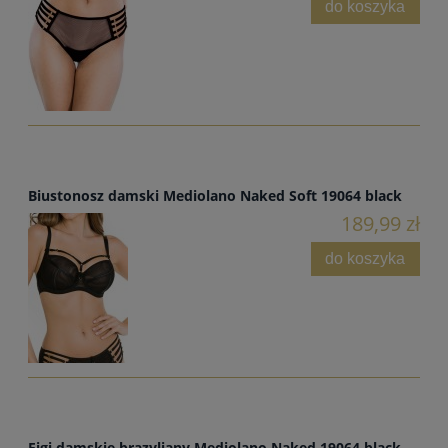
do koszyka
Biustonosz damski Mediolano Naked Soft 19064 black
189,99 zł
do koszyka
Figi damskie brazyliany Mediolano Naked 19064 black