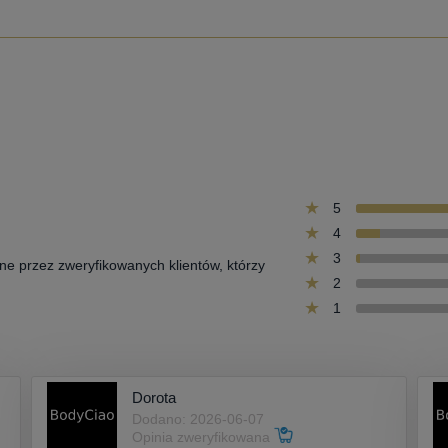
5
4
3
one przez zweryfikowanych klientów, którzy
2
1
Dorota
Dodano: 2026-06-07
Opinia zweryfikowana