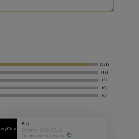
(191)
(12)
(2)
(0)
(0)
K :)
Dodano: 2026-05-16
Opinia zweryfikowana