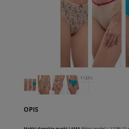
OPIS
Majtki damskie marki LAMA
Bikini model L-122BI-22 