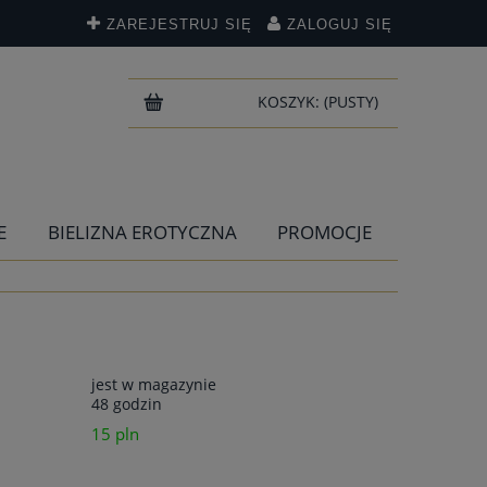
ZAREJESTRUJ SIĘ
ZALOGUJ SIĘ
KOSZYK:
(PUSTY)
E
BIELIZNA EROTYCZNA
PROMOCJE
jest w magazynie
48 godzin
15 pln