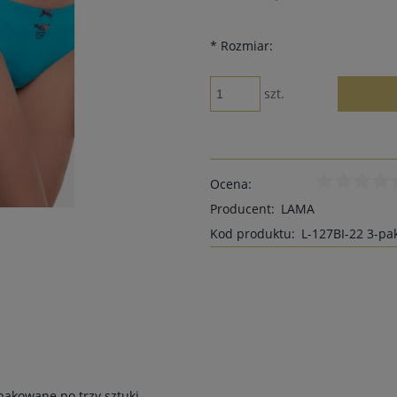
*
Rozmiar:
szt.
Ocena:
Producent:
LAMA
Kod produktu:
L-127BI-22 3-pa
pakowane po trzy sztuki.