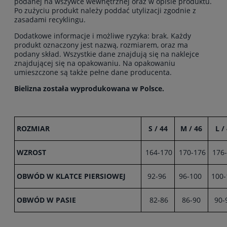
podanej na wszywce wewnętrznej oraz w opisie produktu.
Po zużyciu produkt należy poddać utylizacji zgodnie z
zasadami recyklingu.
Dodatkowe informacje i możliwe ryzyka: brak. Każdy
produkt oznaczony jest nazwą, rozmiarem, oraz ma
podany skład. Wszystkie dane znajdują się na naklejce
znajdującej się na opakowaniu. Na opakowaniu
umieszczone są także pełne dane producenta.
Bielizna została wyprodukowana w Polsce.
ROZMIAR
S / 44
M / 46
L /
WZROST
164-170
170-176
176-
OBWÓD W KLATCE PIERSIOWEJ
92-96
96-100
100-
OBWÓD W PASIE
82-86
86-90
90-