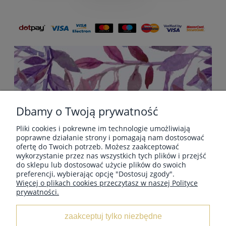
Dbamy o Twoją prywatność
Pliki cookies i pokrewne im technologie umożliwiają
POMOC
poprawne działanie strony i pomagają nam dostosować
ofertę do Twoich potrzeb. Możesz zaakceptować
wykorzystanie przez nas wszystkich tych plików i przejść
do sklepu lub dostosować użycie plików do swoich
PŁATNOŚCI I DOSTAWA
preferencji, wybierając opcję "Dostosuj zgody".
Więcej o plikach cookies przeczytasz w naszej Polityce
prywatności.
INFORMACJE
zaakceptuj tylko niezbędne