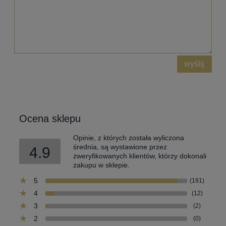
wyślij
Ocena sklepu
Opinie, z których została wyliczona
średnia, są wystawione przez
4.9
zweryfikowanych klientów, którzy dokonali
zakupu w sklepie.
5
(191)
4
(12)
3
(2)
2
(0)