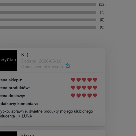
(12)
(2)
(0)
(0)
K :)
Dodano: 2026-05-16
Opinia zweryfikowana
ena sklepu:
ena produktów:
ena dostawy:
datkowy komentarz:
ybko, sprawnie, świetne produkty mojego ulubionego
oducenta _> LUNA