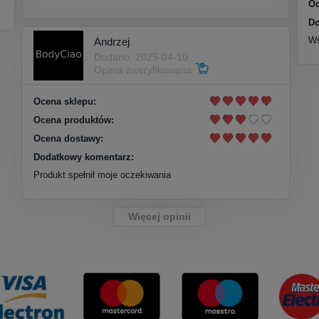
Oc
Do
Ws
Andrzej
Dodano: 2025-04-10
Opinia zweryfikowana
Ocena sklepu:
Ocena produktów:
Ocena dostawy:
Dodatkowy komentarz:
Produkt spełnił moje oczekiwania
Więcej opinii