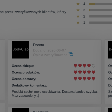
4
3
one przez zweryfikowanych klientów, którzy
2
1
Dorota
Dodano: 2026-06-07
Opinia zweryfikowana
Ocena sklepu:
Oc
Ocena produktów:
Oc
Ocena dostawy:
Oc
Dodatkowy komentarz:
Do
Produkt spełnił moje oczekiwania. Dostawa bardzo szybka.
Sz
Mąż zadowolony :)
pr