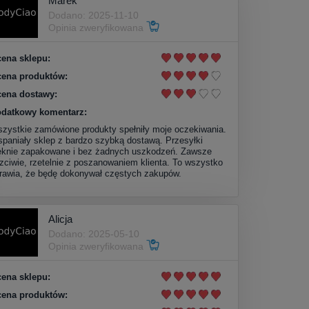
Marek
Dodano: 2025-11-10
Opinia zweryfikowana
ena sklepu:
ena produktów:
ena dostawy:
datkowy komentarz:
zystkie zamówione produkty spełniły moje oczekiwania.
paniały sklep z bardzo szybką dostawą. Przesyłki
ęknie zapakowane i bez żadnych uszkodzeń. Zawsze
zciwie, rzetelnie z poszanowaniem klienta. To wszystko
rawia, że będę dokonywał częstych zakupów.
Alicja
Dodano: 2025-05-10
Opinia zweryfikowana
ena sklepu:
ena produktów: