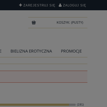
ZAREJESTRUJ SIĘ
ZALOGUJ SIĘ
KOSZYK:
(PUSTY)
E
BIELIZNA EROTYCZNA
PROMOCJE
(191)