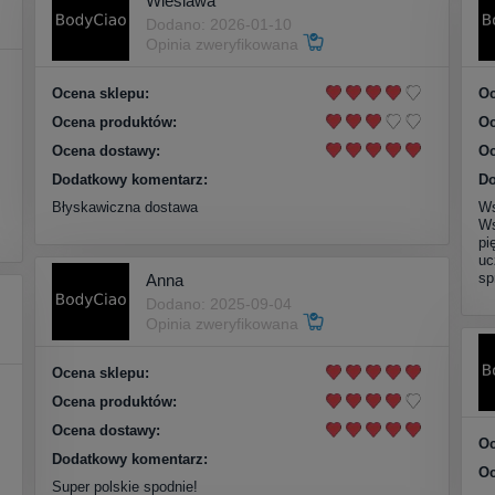
Wieslawa
Dodano: 2026-01-10
Opinia zweryfikowana
Ocena sklepu:
Oc
Ocena produktów:
Oc
Ocena dostawy:
Oc
Dodatkowy komentarz:
Do
Błyskawiczna dostawa
Ws
Ws
pi
uc
sp
Anna
Dodano: 2025-09-04
Opinia zweryfikowana
Ocena sklepu:
Ocena produktów:
Ocena dostawy:
Oc
Dodatkowy komentarz:
Oc
Super polskie spodnie!