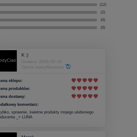
(12)
(2)
(0)
(0)
K :)
Dodano: 2026-05-16
Opinia zweryfikowana
ena sklepu:
ena produktów:
ena dostawy:
datkowy komentarz:
ybko, sprawnie, świetne produkty mojego ulubionego
oducenta _> LUNA