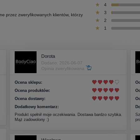
4
3
one przez zweryfikowanych klientów, którzy
2
1
Dorota
Dodano: 2026-06-07
Opinia zweryfikowana
Ocena sklepu:
Oc
Ocena produktów:
Oc
Ocena dostawy:
Oc
Dodatkowy komentarz:
Do
Produkt spełnił moje oczekiwania. Dostawa bardzo szybka.
Sz
Mąż zadowolony :)
pr