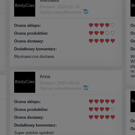
Wieslawa
Dodano: 2026-01-10
Opinia zweryfikowana
Ocena sklepu:
Oc
Ocena produktów:
Oc
Ocena dostawy:
Oc
Dodatkowy komentarz:
Do
Błyskawiczna dostawa
Ws
Ws
pi
uc
sp
Anna
Dodano: 2025-09-04
Opinia zweryfikowana
Ocena sklepu:
Ocena produktów:
Ocena dostawy:
Oc
Dodatkowy komentarz:
Oc
Super polskie spodnie!