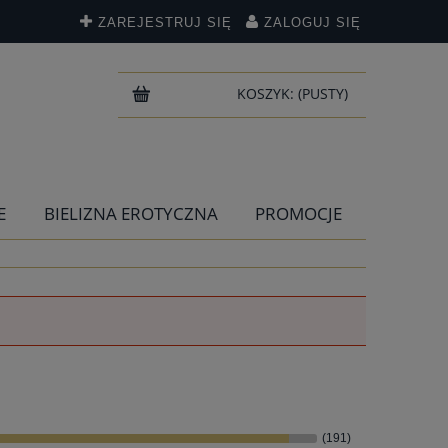
ZAREJESTRUJ SIĘ
ZALOGUJ SIĘ
KOSZYK:
(PUSTY)
E
BIELIZNA EROTYCZNA
PROMOCJE
(191)