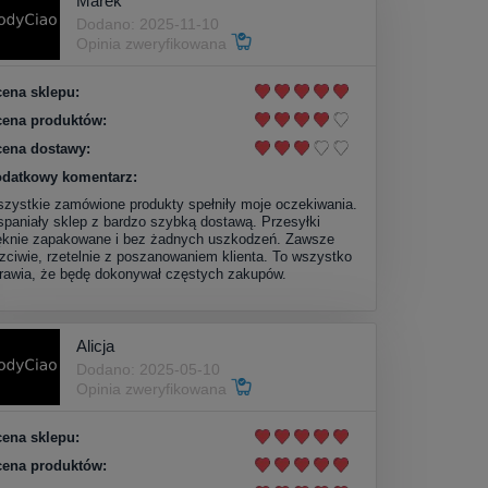
Marek
Dodano: 2025-11-10
Opinia zweryfikowana
ena sklepu:
ena produktów:
ena dostawy:
datkowy komentarz:
zystkie zamówione produkty spełniły moje oczekiwania.
paniały sklep z bardzo szybką dostawą. Przesyłki
ęknie zapakowane i bez żadnych uszkodzeń. Zawsze
zciwie, rzetelnie z poszanowaniem klienta. To wszystko
rawia, że będę dokonywał częstych zakupów.
Alicja
Dodano: 2025-05-10
Opinia zweryfikowana
ena sklepu:
ena produktów: