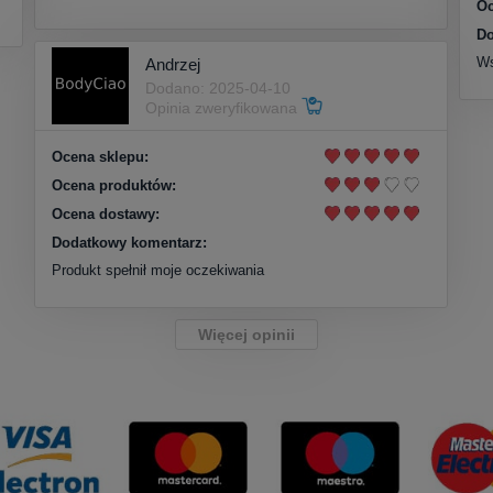
Oc
Do
Ws
Andrzej
Dodano: 2025-04-10
Opinia zweryfikowana
Ocena sklepu:
Ocena produktów:
Ocena dostawy:
Dodatkowy komentarz:
Produkt spełnił moje oczekiwania
Więcej opinii