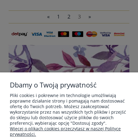
«
1
2
3
»
do koszyka
Dbamy o Twoją prywatność
Pliki cookies i pokrewne im technologie umożliwiają
POMOC
poprawne działanie strony i pomagają nam dostosować
ofertę do Twoich potrzeb. Możesz zaakceptować
wykorzystanie przez nas wszystkich tych plików i przejść
do sklepu lub dostosować użycie plików do swoich
PŁATNOŚCI I DOSTAWA
preferencji, wybierając opcję "Dostosuj zgody".
Więcej o plikach cookies przeczytasz w naszej Polityce
prywatności.