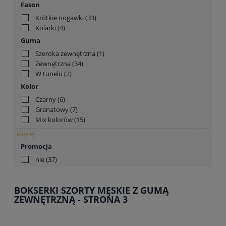
Fason
Krótkie nogawki
(33)
Kolarki
(4)
Guma
Szeroka zewnętrzna
(1)
Zewnętrzna
(34)
W tunelu
(2)
Kolor
Czarny
(6)
Granatowy
(7)
Mix kolorów
(15)
więcej
Promocja
nie
(37)
BOKSERKI SZORTY MĘSKIE Z GUMĄ
ZEWNĘTRZNĄ - STRONA 3