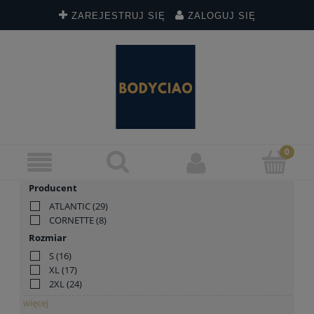
ZAREJESTRUJ SIĘ
ZALOGUJ SIĘ
Producent
ATLANTIC
(29)
CORNETTE
(8)
Rozmiar
S
(16)
XL
(17)
2XL
(24)
więcej