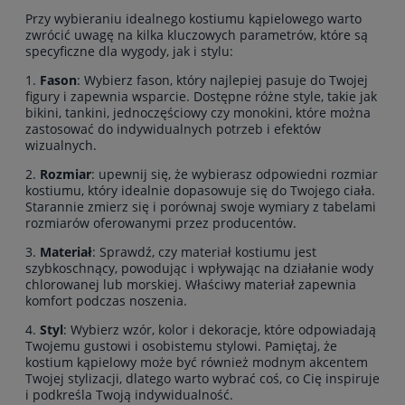
Przy wybieraniu idealnego kostiumu kąpielowego warto
zwrócić uwagę na kilka kluczowych parametrów, które są
specyficzne dla wygody, jak i stylu:
1.
Fason
: Wybierz fason, który najlepiej pasuje do Twojej
figury i zapewnia wsparcie. Dostępne różne style, takie jak
bikini, tankini, jednoczęściowy czy monokini, które można
zastosować do indywidualnych potrzeb i efektów
wizualnych.
2.
Rozmiar
: upewnij się, że wybierasz odpowiedni rozmiar
kostiumu, który idealnie dopasowuje się do Twojego ciała.
Starannie zmierz się i porównaj swoje wymiary z tabelami
rozmiarów oferowanymi przez producentów.
3.
Materiał
: Sprawdź, czy materiał kostiumu jest
szybkoschnący, powodując i wpływając na działanie wody
chlorowanej lub morskiej. Właściwy materiał zapewnia
komfort podczas noszenia.
4.
Styl
: Wybierz wzór, kolor i dekoracje, które odpowiadają
Twojemu gustowi i osobistemu stylowi. Pamiętaj, że
kostium kąpielowy może być również modnym akcentem
Twojej stylizacji, dlatego warto wybrać coś, co Cię inspiruje
i podkreśla Twoją indywidualność.