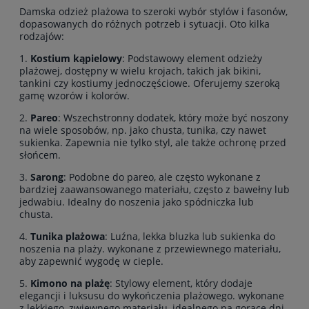
Damska odzież plażowa to szeroki wybór stylów i fasonów,
dopasowanych do różnych potrzeb i sytuacji. Oto kilka
rodzajów:
1.
Kostium kąpielowy
: Podstawowy element odzieży
plażowej, dostępny w wielu krojach, takich jak bikini,
tankini czy kostiumy jednoczęściowe. Oferujemy szeroką
gamę wzorów i kolorów.
2.
Pareo
: Wszechstronny dodatek, który może być noszony
na wiele sposobów, np. jako chusta, tunika, czy nawet
sukienka. Zapewnia nie tylko styl, ale także ochronę przed
słońcem.
3.
Sarong
: Podobne do pareo, ale często wykonane z
bardziej zaawansowanego materiału, często z bawełny lub
jedwabiu. Idealny do noszenia jako spódniczka lub
chusta.
4.
Tunika plażowa
: Luźna, lekka bluzka lub sukienka do
noszenia na plaży. wykonane z przewiewnego materiału,
aby zapewnić wygodę w cieple.
5.
Kimono na plażę
: Stylowy element, który dodaje
elegancji i luksusu do wykończenia plażowego. wykonane
z lekkiego, zwiewnego materiału, idealnego na gorące dni.