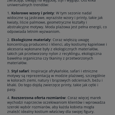
zwracając uwagę na wygodę, styl i wygląd. Oto kilka
uniwersalnych trendów:
1.
Kolorowe wzory i printy
: W tym sezonie nadal
widoczne są jaskrawe, wyraziste wzory i printy, takie jak
kwiaty, liście palmowe, geometryczne kształty i
abstrakcyjne motywy. Moda plażowa jest pełna energii, co
odpowiada letnim wyzwaniom.
2.
Ekologiczne materiały
: Coraz większą uwagę
koncentrują producenci i klienci, aby kostiumy kąpielowe i
akcesoria wykonane były z ekologicznych materiałów,
takich jak przetworzony nylon z recyklingu, ekologiczna
bawełna organiczna czy tkaniny z przetworzonych
materiałów.
3.
Styl safari
: Inspiracje afrykańskie, safari i etniczne
motywy są reprezentacją w modzie plażowej, szczególnie
w kolorach ziemi, natury i brązowych odcieniach, beżu i
khaki. Do tego dojdą zwierzęce printy, takie jak cętki i
pasy.
4.
Rozszerzona oferta rozmiarów
: Coraz więcej marek
wychodzi naprzeciw oczekiwaniom klientów i wprowadza
szeroki wybór rozmiarów, aby każda kobieta mogła
znaleźć idealny kostium właściwy dla swojej figury.