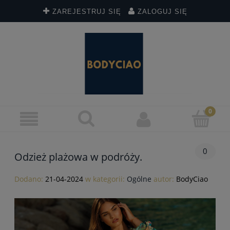
ZAREJESTRUJ SIĘ
ZALOGUJ SIĘ
0
Odzież plażowa w podróży.
Dodano:
21-04-2024
w kategorii:
Ogólne
autor:
BodyCiao