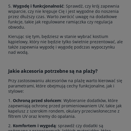
5.
Wygodę i funkcjonalność
: Sprawdź, czy krój zapewnia
wsparcie, czy nie krępuje Cię i jest wygodne do noszenia
przez dłuższy czas. Warto zwrócić uwagę na dodatkowe
funkcje, takie jak regulowane ramiączka czy regulacja
obwodu.
Kierując się tym, będziesz w stanie wybrać kostium
kąpielowy, który nie będzie tylko świetnie prezentować, ale
także zapewnia wygodę i wygodę podczas wypoczynku
nad wodą.
Jakie akcesoria potrzebne są na plaży?
Przy zastosowaniu akcesoriów na plażę warto kierować się
parametrami, które obejmują cechy funkcjonalne, jak i
stylowe:
1.
Ochroną przed słońcem
: Wybieranie dodatków, które
zapewniają ochronę przed promieniowaniem UV, takie jak
kapelusz z szerokim rondem, okulary przeciwsłoneczne z
filtrem UV oraz kremy do opalania.
2.
Komfortem i wygodą
: sprawdź czy dodatki są
wykonane z przewiewnych, lekkich materiałów, które