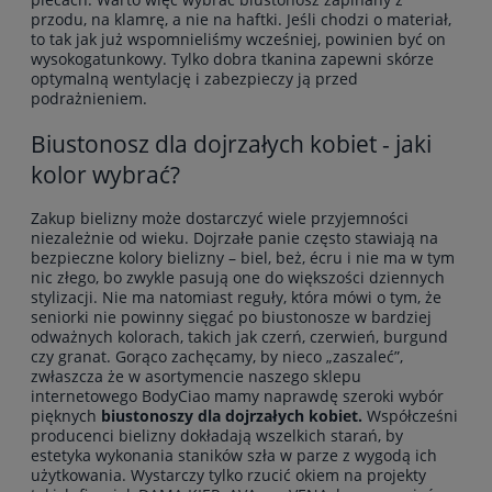
przodu, na klamrę, a nie na haftki. Jeśli chodzi o materiał,
to tak jak już wspomnieliśmy wcześniej, powinien być on
wysokogatunkowy. Tylko dobra tkanina zapewni skórze
optymalną wentylację i zabezpieczy ją przed
podrażnieniem.
Biustonosz dla dojrzałych kobiet - jaki
kolor wybrać?
Zakup bielizny może dostarczyć wiele przyjemności
niezależnie od wieku. Dojrzałe panie często stawiają na
bezpieczne kolory bielizny – biel, beż, écru i nie ma w tym
nic złego, bo zwykle pasują one do większości dziennych
stylizacji. Nie ma natomiast reguły, która mówi o tym, że
seniorki nie powinny sięgać po biustonosze w bardziej
odważnych kolorach, takich jak czerń, czerwień, burgund
czy granat. Gorąco zachęcamy, by nieco „zaszaleć”,
zwłaszcza że w asortymencie naszego sklepu
internetowego BodyCiao mamy naprawdę szeroki wybór
pięknych
biustonoszy dla dojrzałych kobiet.
Współcześni
producenci bielizny dokładają wszelkich starań, by
estetyka wykonania staników szła w parze z wygodą ich
użytkowania. Wystarczy tylko rzucić okiem na projekty