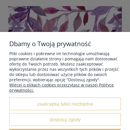
Dbamy o Twoją prywatność
Pliki cookies i pokrewne im technologie umożliwiają
POMOC
poprawne działanie strony i pomagają nam dostosować
ofertę do Twoich potrzeb. Możesz zaakceptować
wykorzystanie przez nas wszystkich tych plików i przejść
do sklepu lub dostosować użycie plików do swoich
PŁATNOŚCI I DOSTAWA
preferencji, wybierając opcję "Dostosuj zgody".
Więcej o plikach cookies przeczytasz w naszej Polityce
prywatności.
INFORMACJE
zaakceptuj tylko niezbędne
O NAS
dostosuj zgody