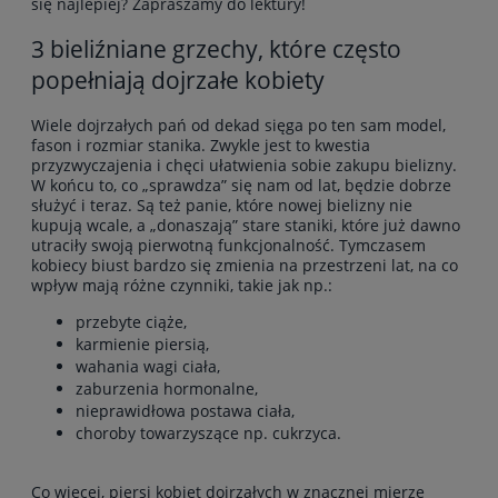
się najlepiej? Zapraszamy do lektury!
3 bieliźniane grzechy, które często
popełniają dojrzałe kobiety
Wiele dojrzałych pań od dekad sięga po ten sam model,
fason i rozmiar stanika. Zwykle jest to kwestia
przyzwyczajenia i chęci ułatwienia sobie zakupu bielizny.
W końcu to, co „sprawdza” się nam od lat, będzie dobrze
służyć i teraz. Są też panie, które nowej bielizny nie
kupują wcale, a „donaszają” stare staniki, które już dawno
utraciły swoją pierwotną funkcjonalność. Tymczasem
kobiecy biust bardzo się zmienia na przestrzeni lat, na co
wpływ mają różne czynniki, takie jak np.:
przebyte ciąże,
karmienie piersią,
wahania wagi ciała,
zaburzenia hormonalne,
nieprawidłowa postawa ciała,
choroby towarzyszące np. cukrzyca.
Co więcej, piersi kobiet dojrzałych w znacznej mierze