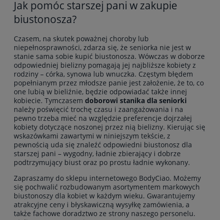
Jak pomóc starszej pani w zakupie
biustonosza?
Czasem, na skutek poważnej choroby lub
niepełnosprawności, zdarza się, że seniorka nie jest w
stanie sama sobie kupić biustonosza. Wówczas w doborze
odpowiedniej bielizny pomagają jej najbliższe kobiety z
rodziny – córka, synowa lub wnuczka. Częstym błędem
popełnianym przez młodsze panie jest założenie, że to, co
one lubią w bieliźnie, będzie odpowiadać także innej
kobiecie. Tymczasem
doborowi stanika dla seniorki
należy poświęcić trochę czasu i zaangażowania i na
pewno trzeba mieć na względzie preferencje dojrzałej
kobiety dotyczące noszonej przez nią bielizny. Kierując się
wskazówkami zawartymi w niniejszym tekście, z
pewnością uda się znaleźć odpowiedni biustonosz dla
starszej pani – wygodny, ładnie zbierający i dobrze
podtrzymujący biust oraz po prostu ładnie wykonany.
Zapraszamy do sklepu internetowego BodyCiao. Możemy
się pochwalić rozbudowanym asortymentem markowych
biustonoszy dla kobiet w każdym wieku. Gwarantujemy
atrakcyjne ceny i błyskawiczną wysyłkę zamówienia, a
także fachowe doradztwo ze strony naszego personelu.