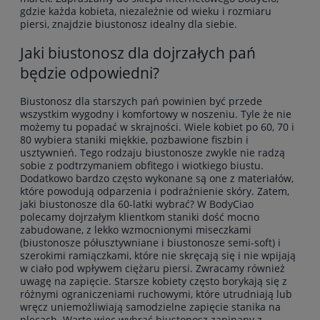
gdzie każda kobieta, niezależnie od wieku i rozmiaru
piersi, znajdzie biustonosz idealny dla siebie.
Jaki biustonosz dla dojrzałych pań
będzie odpowiedni?
Biustonosz dla starszych pań powinien być przede
wszystkim wygodny i komfortowy w noszeniu. Tyle że nie
możemy tu popadać w skrajności. Wiele kobiet po 60, 70 i
80 wybiera
staniki miękkie
, pozbawione fiszbin i
usztywnień. Tego rodzaju
biustonosze
zwykle nie radzą
sobie z podtrzymaniem obfitego i wiotkiego biustu.
Dodatkowo bardzo często wykonane są one z materiałów,
które powodują odparzenia i podrażnienie skóry. Zatem,
jaki biustonosze dla 60-latki wybrać? W BodyCiao
polecamy dojrzałym klientkom staniki dość mocno
zabudowane, z lekko wzmocnionymi miseczkami
(
biustonosze półusztywniane
i biustonosze semi-soft) i
szerokimi ramiączkami, które nie skręcają się i nie wpijają
w ciało pod wpływem ciężaru piersi. Zwracamy również
uwagę na zapięcie. Starsze kobiety często borykają się z
różnymi ograniczeniami ruchowymi, które utrudniają lub
wręcz uniemożliwiają samodzielne zapięcie stanika na
plecach. Warto więc wybrać biustonosz zapinany z