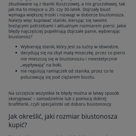
zbudowane są z tkanki tłuszczowej, a nie gruczołowej, tak
jak ma to miejsce u 20- czy 30-latek. Dojrzały biust
wymaga większej troski i rozwagi w doborze biustonosza.
Należy więc kupować staniki, kierując się swoimi
bieżącymi potrzebami i aktualnym rozmiarem piersi. Jakie
błędy najczęściej popełniają dojrzałe panie, wybierając
biustonosz?
Wybierają stanik, który jest za luźny w obwodzie,
decydują się na zbyt małą miseczkę, przez co piersi
nie mieszczą się w
biustonoszu i nieestetycznie
„wypływają” na boki,
nie regulują ramiączek od stanika, przez co te
poluzowują się pod
ciężarem biustu.
Na szczęście wszystkie te błędy można w łatwy sposób
skorygować – samodzielnie lub z pomocą dobrej
brafitterki, czyli specjalistki od doboru biustonoszy.
Jak określić, jaki rozmiar biustonosza
kupić?