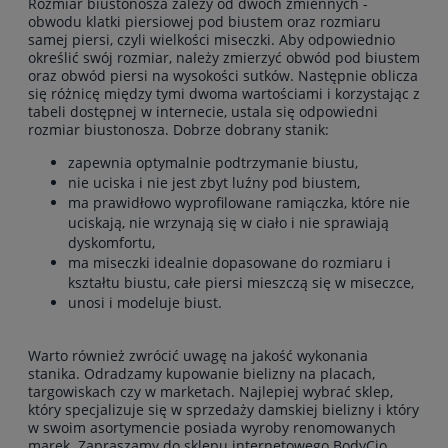
Rozmiar biustonosza zależy od dwóch zmiennych -
obwodu klatki piersiowej pod biustem oraz rozmiaru
samej piersi, czyli wielkości miseczki. Aby odpowiednio
określić swój rozmiar, należy zmierzyć obwód pod biustem
oraz obwód piersi na wysokości sutków. Następnie oblicza
się różnicę między tymi dwoma wartościami i korzystając z
tabeli dostępnej w internecie, ustala się odpowiedni
rozmiar biustonosza. Dobrze dobrany stanik:
zapewnia optymalnie podtrzymanie biustu,
nie uciska i nie jest zbyt luźny pod biustem,
ma prawidłowo wyprofilowane ramiączka, które nie
uciskają, nie
wrzynają się w ciało i nie sprawiają
dyskomfortu,
ma miseczki idealnie dopasowane do rozmiaru i
kształtu biustu, całe
piersi mieszczą się w miseczce,
unosi
i modeluje biust.
Warto również zwrócić uwagę na jakość wykonania
stanika. Odradzamy kupowanie bielizny na placach,
targowiskach czy w marketach. Najlepiej wybrać sklep,
który specjalizuje się w sprzedaży damskiej bielizny i który
w swoim asortymencie posiada wyroby renomowanych
marek. Zapraszamy do sklepu internetowego BodyCio,