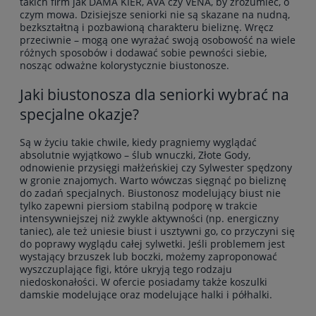
takich firm jak DAMA KIER, AVA czy VENA, by zrozumieć, o
czym mowa. Dzisiejsze seniorki nie są skazane na nudną,
bezkształtną i pozbawioną charakteru bieliznę. Wręcz
przeciwnie – mogą one wyrażać swoją osobowość na wiele
różnych sposobów i dodawać sobie pewności siebie,
nosząc odważne kolorystycznie biustonosze.
Jaki biustonosza dla seniorki wybrać na
specjalne okazje?
Są w życiu takie chwile, kiedy pragniemy wyglądać
absolutnie wyjątkowo – ślub wnuczki, Złote Gody,
odnowienie przysięgi małżeńskiej czy Sylwester spędzony
w gronie znajomych. Warto wówczas sięgnąć po bieliznę
do zadań specjalnych. Biustonosz modelujący biust nie
tylko zapewni piersiom stabilną podporę w trakcie
intensywniejszej niż zwykle aktywności (np. energiczny
taniec), ale też uniesie biust i usztywni go, co przyczyni się
do poprawy wyglądu całej sylwetki. Jeśli problemem jest
wystający brzuszek lub boczki, możemy zaproponować
wyszczuplające figi, które ukryją tego rodzaju
niedoskonałości. W ofercie posiadamy także koszulki
damskie modelujące oraz modelujące halki i półhalki.