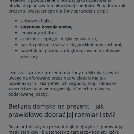
rękawem z powodzeniem posłuży jako dopasowana
bluzka do jeansów lub ołówkowej spódnicy. Ponadto w roli
prezentu świątecznego dla żony sprawdzi się np.:
seksowna
halka
,
satynowa koszula nocna,
jedwabny
szlafrok
,
szlafrok z ciepłego i miękkiego weluru,
pas do pończoch
wraz z eleganckimi pończochami,
bawełniana
piżama z długim rękawem
na zimowe
wieczory.
Jeżeli zaś szukasz prezentu dla żony na Mikołajki, zwróć
uwagę na oferowane przez nas
wielopaki majtek
bawełnianych
i skarpetek. Ich wygodny krój i zabawne
wzornictwo na pewno wywołają uśmiech na twarzy
obdarowanej osoby.
Bielizna damska na prezent – jak
prawidłowo dobrać jej rozmiar i styl?
Rozmiar bielizny na prezent najlepiej wybrać, porównując
metki staników i biustonoszy z garderoby kobiety, którą