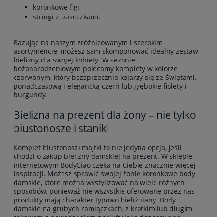
koronkowe
figi
,
stringi
z paseczkami.
Bazując na naszym zróżnicowanym i szerokim
asortymencie, możesz sam skomponować idealny zestaw
bielizny dla swojej kobiety. W sezonie
bożonarodzeniowym polecamy komplety w kolorze
czerwonym, który bezsprzecznie kojarzy się ze Świętami,
ponadczasową i elegancką czerń lub głębokie fiolety i
burgundy.
Bielizna na prezent dla żony – nie tylko
biustonosze i staniki
Komplet biustonosz+majtki to nie jedyna opcja, jeśli
chodzi o zakup
bielizny damskiej na prezent
. W sklepie
internetowym BodyCiao czeka na Ciebie znacznie więcej
inspiracji. Możesz sprawić swojej żonie koronkowe body
damskie, które można wystylizować na wiele różnych
sposobów, ponieważ nie wszystkie oferowane przez nas
produkty mają charakter typowo bieliźniany. Body
damskie na grubych ramiączkach, z krótkim lub długim