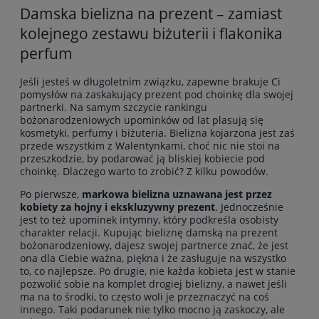
Damska bielizna na prezent – zamiast
kolejnego zestawu biżuterii i flakonika
perfum
Jeśli jesteś w długoletnim związku, zapewne brakuje Ci
pomysłów na zaskakujący prezent pod choinkę dla swojej
partnerki. Na samym szczycie rankingu
bożonarodzeniowych upominków od lat plasują się
kosmetyki, perfumy i biżuteria. Bielizna kojarzona jest zaś
przede wszystkim z Walentynkami, choć nic nie stoi na
przeszkodzie, by podarować ją bliskiej kobiecie pod
choinkę. Dlaczego warto to zrobić? Z kilku powodów.
Po pierwsze,
markowa bielizna uznawana jest przez
kobiety za hojny i ekskluzywny prezent
. Jednocześnie
jest to też upominek intymny, który podkreśla osobisty
charakter relacji. Kupując bieliznę damską na prezent
bożonarodzeniowy, dajesz swojej partnerce znać, że jest
ona dla Ciebie ważna, piękna i że zasługuje na wszystko
to, co najlepsze. Po drugie, nie każda kobieta jest w stanie
pozwolić sobie na komplet drogiej bielizny, a nawet jeśli
ma na to środki, to często woli je przeznaczyć na coś
innego. Taki podarunek nie tylko mocno ją zaskoczy, ale