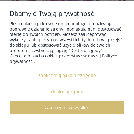
Dbamy o Twoją prywatność
Pliki cookies i pokrewne im technologie umożliwiają
POMOC
poprawne działanie strony i pomagają nam dostosować
ofertę do Twoich potrzeb. Możesz zaakceptować
wykorzystanie przez nas wszystkich tych plików i przejść
do sklepu lub dostosować użycie plików do swoich
PŁATNOŚCI I DOSTAWA
preferencji, wybierając opcję "Dostosuj zgody".
Więcej o plikach cookies przeczytasz w naszej Polityce
prywatności.
INFORMACJE
zaakceptuj tylko niezbędne
O NAS
dostosuj zgody
KOLEKCJE
zaakceptuj wszystkie
pokaż pełną wersję strony