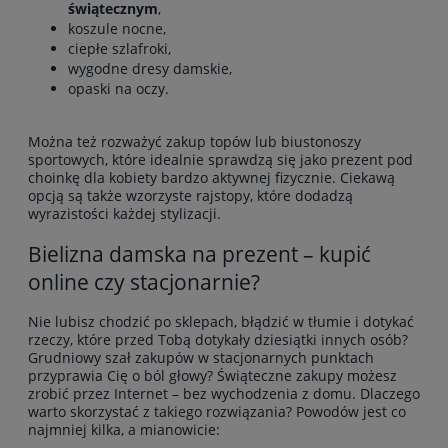
świątecznym
,
koszule nocne
,
ciepłe szlafroki,
wygodne
dresy damskie
,
opaski na oczy.
Można też rozważyć zakup topów lub biustonoszy
sportowych, które idealnie sprawdzą się jako prezent pod
choinkę dla kobiety bardzo aktywnej fizycznie. Ciekawą
opcją są także wzorzyste rajstopy, które dodadzą
wyrazistości każdej stylizacji.
Bielizna damska na prezent – kupić
online czy stacjonarnie?
Nie lubisz chodzić po sklepach, błądzić w tłumie i dotykać
rzeczy, które przed Tobą dotykały dziesiątki innych osób?
Grudniowy szał zakupów w stacjonarnych punktach
przyprawia Cię o ból głowy? Świąteczne zakupy możesz
zrobić przez Internet – bez wychodzenia z domu. Dlaczego
warto skorzystać z takiego rozwiązania? Powodów jest co
najmniej kilka, a mianowicie: