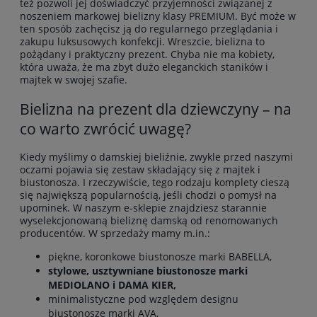
też pozwoli jej doświadczyć przyjemności związanej z
noszeniem markowej bielizny klasy PREMIUM. Być może w
ten sposób zachęcisz ją do regularnego przeglądania i
zakupu luksusowych konfekcji. Wreszcie, bielizna to
pożądany i praktyczny prezent. Chyba nie ma kobiety,
która uważa, że ma zbyt dużo eleganckich staników i
majtek w swojej szafie.
Bielizna na prezent dla dziewczyny – na
co warto zwrócić uwagę?
Kiedy myślimy o damskiej bieliźnie, zwykle przed naszymi
oczami pojawia się zestaw składający się z majtek i
biustonosza. I rzeczywiście, tego rodzaju komplety cieszą
się największą popularnością, jeśli chodzi o pomysł na
upominek. W naszym e-sklepie znajdziesz starannie
wyselekcjonowaną bieliznę damską od renomowanych
producentów. W sprzedaży mamy m.in.:
piękne, koronkowe
biustonosze
marki BABELLA,
stylowe,
usztywniane biustonosze
marki
MEDIOLANO i DAMA KIER,
minimalistyczne pod względem designu
biustonosze marki AVA,